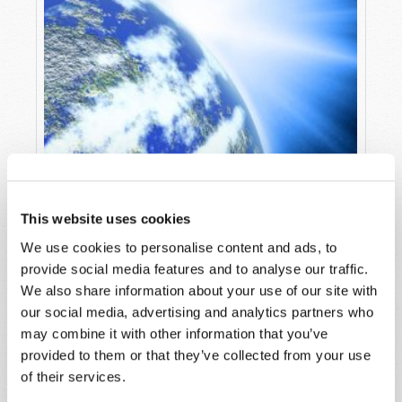
This website uses cookies
We use cookies to personalise content and ads, to
EL MISTERIO DEL DESTINO HUMANO
provide social media features and to analyse our traffic.
We also share information about your use of our site with
Roderick C. Meredith (1930-2017)
our social media, advertising and analytics partners who
¿Para qué vinimos a este mundo? ¿Por qué permite
may combine it with other information that you’ve
Dios que sus escogidos pasen por años y aun
provided to them or that they’ve collected from your use
décadas de pruebas y persecuciones? ¿Por qué es
of their services.
tan...