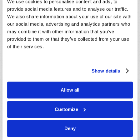
We use cookies to personalise content and ads, to
SIGA LEYENDO
provide social media features and to analyse our traffic.
We also share information about your use of our site with
our social media, advertising and analytics partners who
may combine it with other information that you’ve
¡DINOS LO QUE PIENSAS!
provided to them or that they’ve collected from your use
of their services.
Debido al volumen de trabajo, es posible que no
le podamos responder tan pronto como
quisiéramos. Si requiere de una respuesta
Show details
urgente, por favor comuníquese con nosotros
por medio del enlace "Contáctenos".
Allow all
Nombre
*
Customize
Apellido
*
Deny
Correo
electrónico
*