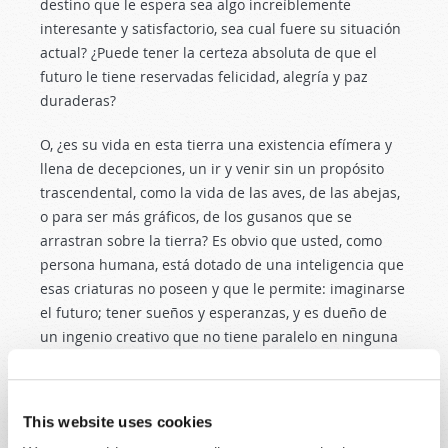
destino que le espera sea algo increíblemente
interesante y satisfactorio, sea cual fuere su situación
actual? ¿Puede tener la certeza absoluta de que el
futuro le tiene reservadas felicidad, alegría y paz
duraderas?
O, ¿es su vida en esta tierra una existencia efímera y
llena de decepciones, un ir y venir sin un propósito
trascendental, como la vida de las aves, de las abejas,
o para ser más gráficos, de los gusanos que se
arrastran sobre la tierra? Es obvio que usted, como
persona humana, está dotado de una inteligencia que
esas criaturas no poseen y que le permite: imaginarse
el futuro; tener sueños y esperanzas, y es dueño de
un ingenio creativo que no tiene paralelo en ninguna
otra forma de existencia física. La pregunta que surge
es esta: Todo este potencial, todos estos dones y
sueños, ¿perecen con nosotros al morir cuando “el
This website uses cookies
polvo que somos vuelve al polvo”?