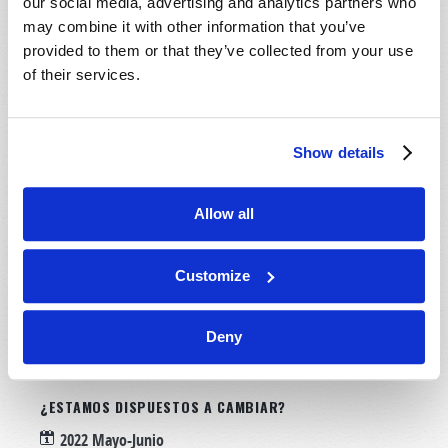
aprendido que al morir, irá
our social media, advertising and analytics partners who
de inmediato al Cielo donde
may combine it with other information that you’ve
no tendrá
nada
qué hacer,
provided to them or that they’ve collected from your use
fuera de andar
flotando por
of their services.
el Cielo
toda una eternidad.
Estos confusos conceptos hacen del cristianismo algo
Show details
pueril, impráctico e irreal para muchas personas
pensantes. Las ideas vagas sobre lo que ocurrirá al
cristiano en el futuro, ciertamente
no
despiertan un
Allow all
verdadero celo por Dios.
Customize
Ahora bien, ¡esas ideas son
totalmente equivocadas
!
Leer más
sobre ¿Cuál es la meta del cristiano?
Deny
¿ESTAMOS DISPUESTOS A CAMBIAR?
2022 Mayo-Junio