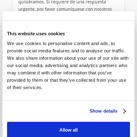
quisiéramos. Si requiere de una respuesta
urgente, por favor comuníquese con nosotros
por medio del enlace "Contáctenos".
Nombre
*
This website uses cookies
We use cookies to personalise content and ads, to
Apellido
*
provide social media features and to analyse our traffic.
We also share information about your use of our site with
Correo
our social media, advertising and analytics partners who
electrónico
*
may combine it with other information that you’ve
provided to them or that they’ve collected from your use
of their services.
Mensaje
*
Show details
Allow all