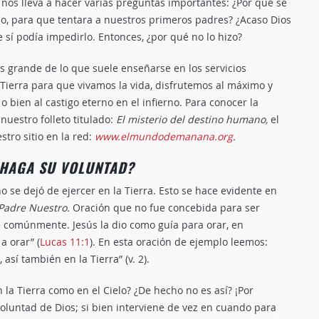
o nos lleva a hacer varias preguntas importantes: ¿Por qué se
o, para que tentara a nuestros primeros padres? ¿Acaso Dios
 sí podía impedirlo. Entonces, ¿por qué no lo hizo?
 grande de lo que suele enseñarse en los servicios
 Tierra para que vivamos la vida, disfrutemos al máximo y
 o bien al castigo eterno en el infierno. Para conocer la
 nuestro folleto titulado:
El misterio del destino humano,
el
tro sitio en la red:
www.elmundodemanana.org
.
 HAGA SU VOLUNTAD?
o se dejó de ejercer en la Tierra. Esto se hace evidente en
Padre Nuestro.
Oración que no fue concebida para ser
 comúnmente. Jesús la dio como guía para orar, en
a orar” (
Lucas 11:1
). En esta oración de ejemplo leemos:
así también en la Tierra” (v. 2).
 la Tierra como en el Cielo? ¿De hecho no es así? ¡Por
oluntad de Dios; si bien interviene de vez en cuando para