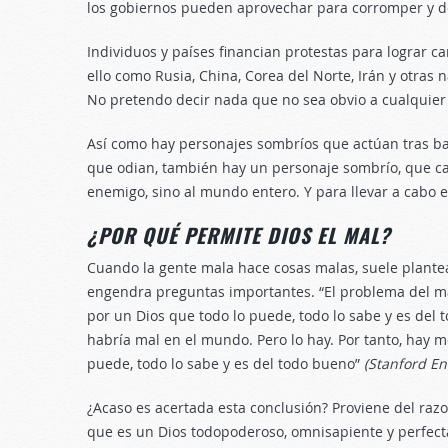
los gobiernos pueden aprovechar para corromper y de
Individuos y países financian protestas para lograr c
ello como Rusia, China, Corea del Norte, Irán y otra
No pretendo decir nada que no sea obvio a cualquier s
Así como hay personajes sombríos que actúan tras bas
que odian, también hay un personaje sombrío, que ca
enemigo, sino al mundo entero. Y para llevar a cabo e
¿POR QUÉ PERMITE DIOS EL MAL?
Cuando la gente mala hace cosas malas, suele plantear
engendra preguntas importantes. “El problema del m
por un Dios que todo lo puede, todo lo sabe y es del t
habría mal en el mundo. Pero lo hay. Por tanto, hay 
puede, todo lo sabe y es del todo bueno”
(Stanford En
¿Acaso es acertada esta conclusión? Proviene del raz
que es un Dios todopoderoso, omnisapiente y perfecta