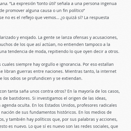
ana
. “La expresión ‘tonto útil’ señala a una persona ingenua
 de promover alguna causa o un fin político”
se no es el reflejo que vemos… ¿o quizá sí? La respuesta
arizado y enojado. La gente se lanza ofensas y acusaciones,
 muchos de los que así actúan, no entienden tampoco a la
na tendencia de moda, repitiendo lo que oyen decir a otros.
 cuales siempre hay orgullo e ignorancia. Por eso estallan
e libran guerras entre naciones. Mientras tanto, la internet
ue los odios se profundicen y se extiendan.
on tanta saña unos contra otros? En la mayoría de los casos,
de bastidores. Si investigamos el origen de las ideas,
genda oculta. En los Estados Unidos, profesores radicales
 la nación de sus fundamentos históricos. En los medios de
, y también hay políticos que, por sus palabras y acciones,
sto es nuevo. Lo que sí es nuevo son las redes sociales, que