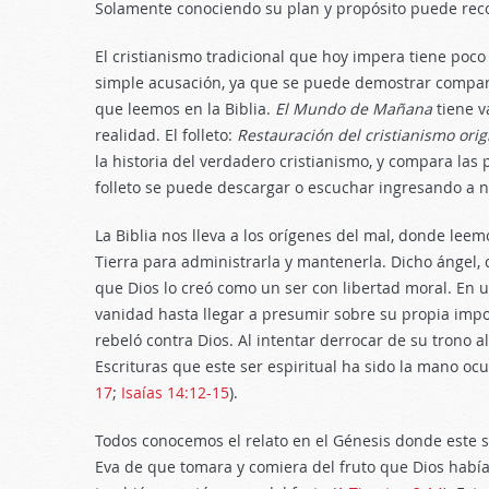
Solamente conociendo su plan y propósito puede recon
El cristianismo tradicional que hoy impera tiene poc
simple acusación, ya que se puede demostrar compara
que leemos en la Biblia.
El Mundo de Mañana
tiene v
realidad. El folleto:
Restauración del cristianismo origi
la historia del verdadero cristianismo, y compara las 
folleto se puede descargar o escuchar ingresando a nu
La Biblia nos lleva a los orígenes del mal, donde leem
Tierra para administrarla y mantenerla. Dicho ángel,
que Dios lo creó como un ser con libertad moral. En 
vanidad hasta llegar a presumir sobre su propia impo
rebeló contra Dios. Al intentar derrocar de su trono 
Escrituras que este ser espiritual ha sido la mano oc
17
;
Isaías 14:12-15
).
Todos conocemos el relato en el Génesis donde este s
Eva de que tomara y comiera del fruto que Dios había