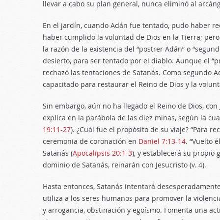
llevar a cabo su plan general, nunca eliminó al arcán
En el jardín, cuando Adán fue tentado, pudo haber re
haber cumplido la voluntad de Dios en la Tierra; pero 
la razón de la existencia del “postrer Adán” o “segun
desierto, para ser tentado por el diablo. Aunque el “p
rechazó las tentaciones de Satanás. Como segundo Adá
capacitado para restaurar el Reino de Dios y la volunt
Sin embargo, aún no ha llegado el Reino de Dios, con 
explica en la parábola de las diez minas, según la cua
19:11-27
). ¿Cuál fue el propósito de su viaje? “Para re
ceremonia de coronación en
Daniel 7:13-14
. “Vuelto é
Satanás (
Apocalipsis 20:1-3
), y establecerá su propio 
dominio de Satanás, reinarán con Jesucristo (v. 4).
Hasta entonces, Satanás intentará desesperadamente f
utiliza a los seres humanos para promover la violenci
y arrogancia, obstinación y egoísmo. Fomenta una act