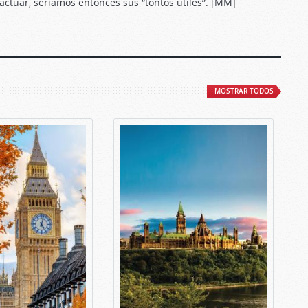
actuar, seríamos entonces sus “tontos útiles”. [MM]
MOSTRAR TODOS