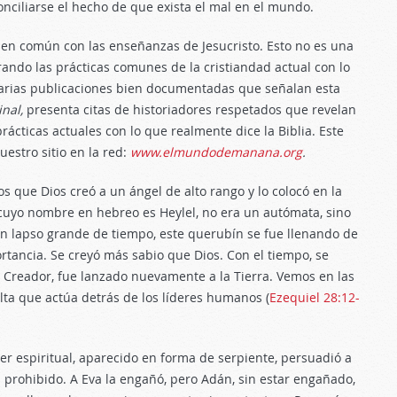
ciliarse el hecho de que exista el mal en el mundo.
o en común con las enseñanzas de Jesucristo. Esto no es una
ndo las prácticas comunes de la cristiandad actual con lo
arias publicaciones bien documentadas que señalan esta
nal,
presenta citas de historiadores respetados que revelan
prácticas actuales con lo que realmente dice la Biblia. Este
estro sitio en la red:
www.elmundodemanana.org
.
os que Dios creó a un ángel de alto rango y lo colocó en la
 cuyo nombre en hebreo es Heylel, no era un autómata, sino
un lapso grande de tiempo, este querubín se fue llenando de
rtancia. Se creyó más sabio que Dios. Con el tiempo, se
al Creador, fue lanzado nuevamente a la Tierra. Vemos en las
ulta que actúa detrás de los líderes humanos (
Ezequiel 28:12-
er espiritual, aparecido en forma de serpiente, persuadió a
 prohibido. A Eva la engañó, pero Adán, sin estar engañado,