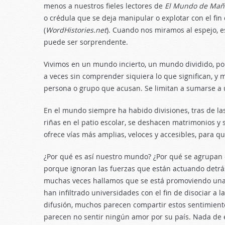
menos a nuestros fieles lectores de
El Mundo de Mañ
o crédula que se deja manipular o explotar con el fin
(
WordHistories.net
). Cuando nos miramos al espejo, e
puede ser sorprendente.
Vivimos en un mundo incierto, un mundo dividido, pol
a veces sin comprender siquiera lo que significan, y
persona o grupo que acusan. Se limitan a sumarse a u
En el mundo siempre ha habido divisiones, tras de las
riñas en el patio escolar, se deshacen matrimonios y s
ofrece vías más amplias, veloces y accesibles, para q
¿Por qué es así nuestro mundo? ¿Por qué se agrupan c
porque ignoran las fuerzas que están actuando detrás 
muchas veces hallamos que se está promoviendo una a
han infiltrado universidades con el fin de disociar a
difusión, muchos parecen compartir estos sentimientos
parecen no sentir ningún amor por su país. Nada de e