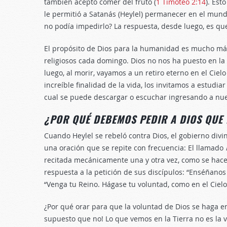
también aceptó comer del fruto (
1 Timoteo 2:14
). Est
le permitió a Satanás (Heylel) permanecer en el mund
no podía impedirlo? La respuesta, desde luego, es que
El propósito de Dios para la humanidad es mucho más
religiosos cada domingo. Dios no nos ha puesto en la
luego, al morir, vayamos a un retiro eterno en el Cielo
increíble finalidad de la vida, los invitamos a estudiar
cual se puede descargar o escuchar ingresando a nues
¿POR QUÉ DEBEMOS PEDIR A DIOS QUE
Cuando Heylel se rebeló contra Dios, el gobierno divin
una oración que se repite con frecuencia: El llamado
recitada mecánicamente una y otra vez, como se hace
respuesta a la petición de sus discípulos: “Enséñanos 
“Venga tu Reino. Hágase tu voluntad, como en el Cielo, 
¿Por qué orar para que la voluntad de Dios se haga en
supuesto que no! Lo que vemos en la Tierra no es la v