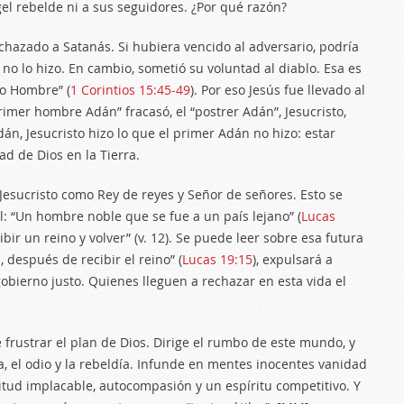
gel rebelde ni a sus seguidores. ¿Por qué razón?
chazado a Satanás. Si hubiera vencido al adversario, podría
no lo hizo. En cambio, sometió su voluntad al diablo. Esa es
do Hombre” (
1 Corintios 15:45-49
). Por eso Jesús fue llevado al
rimer hombre Adán” fracasó, el “postrer Adán”, Jesucristo,
n, Jesucristo hizo lo que el primer Adán no hizo: estar
ad de Dios en la Tierra.
Jesucristo como Rey de reyes y Señor de señores. Esto se
l: “Un hombre noble que se fue a un país lejano” (
Lucas
cibir un reino y volver” (v. 12). Se puede leer sobre esa futura
l, después de recibir el reino” (
Lucas 19:15
), expulsará a
gobierno justo. Quienes lleguen a rechazar en esta vida el
rustrar el plan de Dios. Dirige el rumbo de este mundo, y
a, el odio y la rebeldía. Infunde en mentes inocentes vanidad
itud implacable, autocompasión y un espíritu competitivo. Y