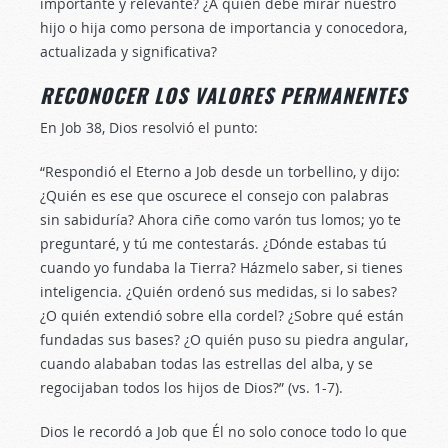
importante y relevante? ¿A quién debe mirar nuestro
hijo o hija como persona de importancia y conocedora,
actualizada y significativa?
RECONOCER LOS VALORES PERMANENTES
En Job 38
, Dios resolvió el punto:
“Respondió el Eterno a Job desde un torbellino, y dijo:
¿Quién es ese que oscurece el consejo con palabras
sin sabiduría? Ahora ciñe como varón tus lomos; yo te
preguntaré, y tú me contestarás. ¿Dónde estabas tú
cuando yo fundaba la Tierra? Házmelo saber, si tienes
inteligencia. ¿Quién ordenó sus medidas, si lo sabes?
¿O quién extendió sobre ella cordel? ¿Sobre qué están
fundadas sus bases? ¿O quién puso su piedra angular,
cuando alababan todas las estrellas del alba, y se
regocijaban todos los hijos de Dios?” (vs. 1-7).
Dios le recordó a Job que Él no solo conoce todo lo que