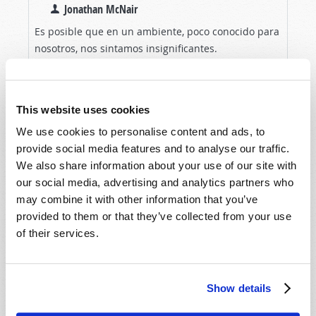
Jonathan McNair
Es posible que en un ambiente, poco conocido para
nosotros, nos sintamos insignificantes.
Pero si estamos en contacto con la realidad,
LEA EL ARTÍCULO
podemos superarnos y vencer ese sentimiento.
This website uses cookies
Algunas...
We use cookies to personalise content and ads, to
provide social media features and to analyse our traffic.
We also share information about your use of our site with
our social media, advertising and analytics partners who
may combine it with other information that you’ve
provided to them or that they’ve collected from your use
of their services.
Show details