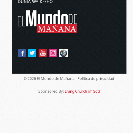
DUNIA WA KESHO
El Mundo de Mañana -
© 2026
Política de privacidad
Sponsored By:
Living Church of God