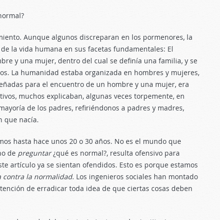
normal?
miento. Aunque algunos discreparan en los pormenores, la
de la vida humana en sus facetas fundamentales: El
re y una mujer, dentro del cual se definía una familia, y se
ijos. La humanidad estaba organizada en hombres y mujeres,
iseñadas para el encuentro de un hombre y una mujer, era
uctivos, muchos explicaban, algunas veces torpemente, en
 mayoría de los padres, refiriéndonos a padres y madres,
n que nacía.
imos hasta hace unos 20 o 30 años. No es el mundo que
ho de
preguntar
¿qué es normal?, resulta ofensivo para
ste artículo ya se sientan ofendidos. Esto es porque estamos
 contra la normalidad
. Los ingenieros sociales han montado
tención de erradicar toda idea de que ciertas cosas deben