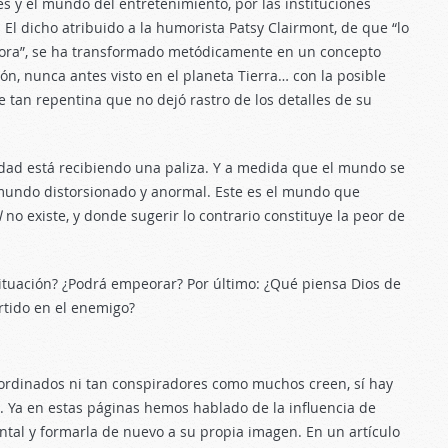
es y el mundo del entretenimiento, por las instituciones
. El dicho atribuido a la humorista Patsy Clairmont, de que “lo
ora”, se ha transformado metódicamente en un concepto
n, nunca antes visto en el planeta Tierra… con la posible
tan repentina que no dejó rastro de los detalles de su
lidad está recibiendo una paliza. Y a medida que el mundo se
mundo distorsionado y anormal. Este es el mundo que
l
no existe, y donde sugerir lo contrario constituye la peor de
ituación? ¿Podrá empeorar? Por último: ¿Qué piensa Dios de
rtido en el enemigo?
oordinados ni tan conspiradores como muchos creen, sí hay
n. Ya en estas páginas hemos hablado de la influencia de
ental y formarla de nuevo a su propia imagen. En un artículo