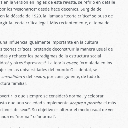
 en la versión en inglés de esta revista, se refirió en detalle
por los “visionarios” desde hace decenios. Surgida del
 la década de 1920, la llamada “teoría crítica” se puso de
gir la teoría crítica legal. Más recientemente, el tema de
una influencia igualmente importante en la cultura
ras teorías críticas, pretende deconstruir la manera usual de
das y rehacer los paradigmas de la estructura social
os” y otros “opresores”. La teoría
queer
, formulada en los
jer en las universidades del mundo Occidental, se
a
sexualidad
y del
sexo
y, por consiguiente, de todo lo
ctura familiar.
vertir lo que siempre se consideró normal, y celebrar
asta que una sociedad simplemente
acepte
o
permita
el más
iones de sexo”. Su objetivo es alterar el modo usual de ver
nada es “normal” o “anormal”.