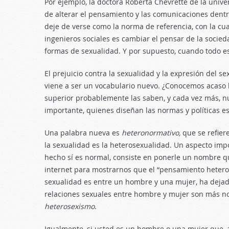
Por ejemplo, la doctora Roberta Chevrette de la unive
de alterar el pensamiento y las comunicaciones dentr
deje de verse como la norma de referencia, con la cua
ingenieros sociales es cambiar el pensar de la socie
formas de sexualidad. Y por supuesto, cuando todo es
El prejuicio contra la sexualidad y la expresión del s
viene a ser un vocabulario nuevo. ¿Conocemos acaso 
superior probablemente las saben, y cada vez más, 
importante, quienes diseñan las normas y políticas es
Una palabra nueva es
heteronormativo,
que se refier
la sexualidad es la heterosexualidad. Un aspecto im
hecho sí es normal, consiste en ponerle un nombre q
internet para mostrarnos que el “pensamiento heteron
sexualidad es entre un hombre y una mujer, ha dejad
relaciones sexuales entre hombre y mujer son más no
heterosexismo
.
Igualmente, si usted es un hombre o una mujer que, a