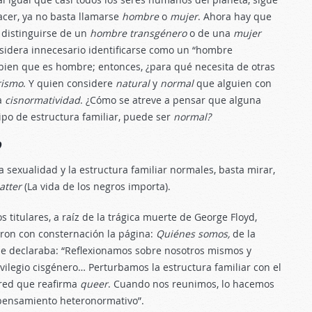
acer, ya no basta llamarse
hombre
o
mujer
. Ahora hay que
 distinguirse de un
hombre
transgénero
o de una
mujer
nsidera innecesario identificarse como un “hombre
 bien que es hombre; entonces, ¿para qué necesita de otras
rismo
. Y quien considere
natural
y
normal
que alguien con
a
cisnormatividad
. ¿Cómo se atreve a pensar que alguna
tipo de estructura familiar, puede ser
normal?
?
sexualidad y la estructura familiar normales, basta mirar,
Matter
(La vida de los negros importa).
 titulares, a raíz de la trágica muerte de George Floyd,
eron con consternación la página:
Quiénes somos,
de la
se declaraba: “Reflexionamos sobre nosotros mismos y
vilegio cisgénero… Perturbamos la estructura familiar con el
red que reafirma
queer
. Cuando nos reunimos, lo hacemos
l pensamiento heteronormativo”.