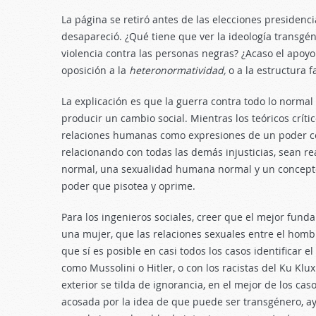
La página se retiró antes de las elecciones presidenc
desapareció. ¿Qué tiene que ver la ideología transgén
violencia contra las personas negras? ¿Acaso el apoyo
oposición a la
heteronormatividad,
o a la estructura f
La explicación es que la guerra contra todo lo normal
producir un cambio social. Mientras los teóricos críti
relaciones humanas como expresiones de un poder coerc
relacionando con todas las demás injusticias, sean re
normal, una sexualidad humana normal y un concepto 
poder que pisotea y oprime.
Para los ingenieros sociales, creer que el mejor fun
una mujer, que las relaciones sexuales entre el hombr
que sí es posible en casi todos los casos identificar e
como Mussolini o Hitler, o con los racistas del Ku Kl
exterior se tilda de ignorancia, en el mejor de los caso
acosada por la idea de que puede ser transgénero, a