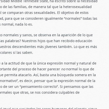
rsidad Middle Tennesee State, ha escrito sobre la necesidad
o de las familias, de manera tal que la heterosexualidad
l se comparan otras sexualidades. El objetivo de estos
dad, para que se consideren igualmente “normales” todas las
 normal, nada lo es.
exo normales y sanos, se observa en la aparición de lo que
las palabras? Nuestros hijos que han recibido educación
nuestros descendientes más jóvenes también. Lo que es más
colares sí las saben.
e a la actitud de que la única expresión normal y natural de
portante del proceso de hacer parecer
no
normal lo que de
ue permita atacarlo. Así, basta una búsqueda somera en la
ormativo”, es decir, pensar que la expresión normal de la
o de ser un “pensamiento correcto”. Si pensamos que las
rmales que otras, se nos considera culpables de
l igual que casi todos los seres humanos del planeta, sigue