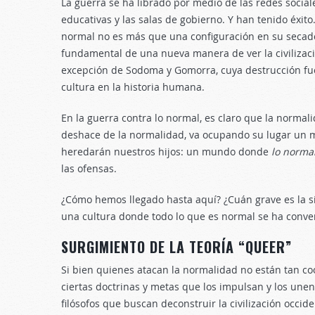
La guerra se ha librado por medio de las redes social
educativas y las salas de gobierno. Y han tenido éxito
normal no es más que una configuración en su secad
fundamental de una nueva manera de ver la civilizació
excepción de Sodoma y Gomorra, cuya destrucción fue 
cultura en la historia humana.
En la guerra contra lo normal, es claro que la norma
deshace de la normalidad, va ocupando su lugar un 
heredarán nuestros hijos: un mundo donde
lo norma
las ofensas.
¿Cómo hemos llegado hasta aquí? ¿Cuán grave es la s
una cultura donde todo lo que es normal se ha conve
SURGIMIENTO DE LA TEORÍA “QUEER”
Si bien quienes atacan la normalidad no están tan c
ciertas doctrinas y metas que los impulsan y los une
filósofos que buscan deconstruir la civilización occid