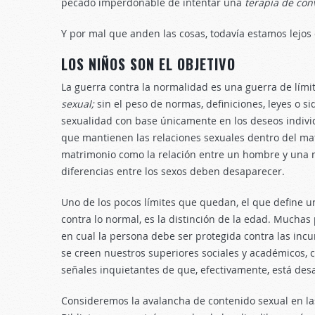
pecado imperdonable de intentar una
terapia de con
Y por mal que anden las cosas, todavía estamos lejos 
LOS NIÑOS SON EL OBJETIVO
La guerra contra la normalidad es una guerra de lí
sexual;
sin el peso de normas, definiciones, leyes o s
sexualidad con base únicamente en los deseos individu
que mantienen las relaciones sexuales dentro del mat
matrimonio como la relación entre un hombre y una m
diferencias entre los sexos deben desaparecer.
Uno de los pocos límites que quedan, el que define un
contra lo normal, es la distinción de la edad. Mucha
en cual la persona debe ser protegida contra las incu
se creen nuestros superiores sociales y académicos, 
señales inquietantes de que, efectivamente, está des
Consideremos la avalancha de contenido sexual en las