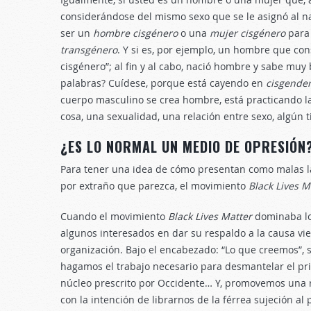
considerándose del mismo sexo que se le asignó al n
ser un
hombre
cisgénero
o una
mujer cisgénero
para
transgénero
. Y si es, por ejemplo, un hombre que co
cisgénero”; al fin y al cabo, nació hombre y sabe muy
palabras? Cuídese, porque está cayendo en
cisgende
cuerpo masculino se crea hombre, está practicando l
cosa, una sexualidad, una relación entre sexo, algún 
¿ES LO NORMAL UN MEDIO DE OPRESIÓN
Para tener una idea de cómo presentan como malas la 
por extraño que parezca, el movimiento
Black Lives 
Cuando el movimiento
Black Lives Matter
dominaba los
algunos interesados en dar su respaldo a la causa vi
organización. Bajo el encabezado: “Lo que creemos”, 
hagamos el trabajo necesario para desmantelar el pri
núcleo prescrito por Occidente… Y, promovemos una 
con la intención de librarnos de la férrea sujeción a