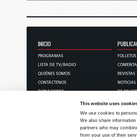
INICIO
PUBLICA
PROGRAMAS
FOLLETOS
LISTA DE TV/RADIO
COMENTA
QUIÉNES SOMOS
REVISTAS
CONTÁCTENOS
NOTICIAS
DONACIONES
DE MUJER
CALENDARIO DE LAS FIESTAS SANTAS
CURSO BÍ
This website uses cookie
SOLICITUD DE LITERATURA Y
We use cookies to personal
SUSCRIPCIÓN
We also share information 
CONFERENCIAS
partners who may combine i
from your use of their serv