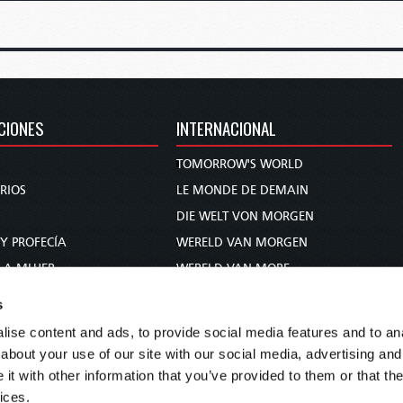
CIONES
INTERNACIONAL
TOMORROW'S WORLD
RIOS
LE MONDE DE DEMAIN
DIE WELT VON MORGEN
 Y PROFECÍA
WERELD VAN MORGEN
 A MUJER
WERELD VAN MORE
BLICO
O MUNDO DE AMANHÃ
s
عالم الغد
ise content and ads, to provide social media features and to anal
未来世界
about your use of our site with our social media, advertising and
עולם המחר
t with other information that you’ve provided to them or that the
ices.
कल का विश्व