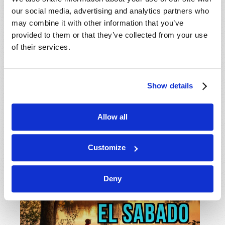
obtenido el respaldo de las observaciones cotidianas
our social media, advertising and analytics partners who
ni de la Biblia, ya que ambas encajan perfectamente
may combine it with other information that you’ve
con una Tierra muy redonda.
provided to them or that they’ve collected from your use
of their services.
Leer más
sobre La Maravillosa Tierra que Dios Creó
Show details
COMO GUARDAR EL SÁBADO
Fecha de grabación
21 Mayo 2026
Allow all
Wallace G. Smith
Tweet
Customize
Deny