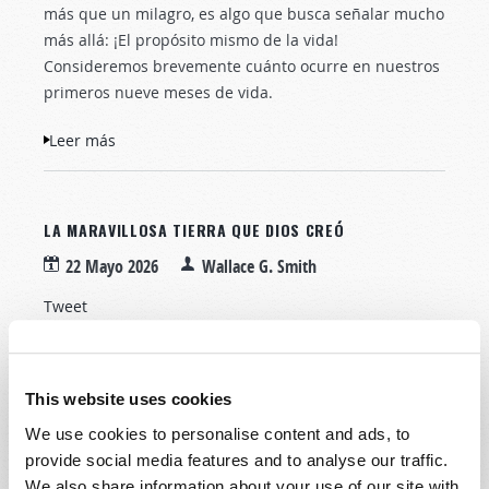
más que un milagro, es algo que busca señalar mucho
más allá: ¡El propósito mismo de la vida!
Consideremos brevemente cuánto ocurre en nuestros
primeros nueve meses de vida.
Leer más
sobre Milagro de la vida en el vientre
LA MARAVILLOSA TIERRA QUE DIOS CREÓ
22 Mayo 2026
Wallace G. Smith
Tweet
La teoría de la
Tierra plana ha
This website uses cookies
ganado muchos
seguidores y una
We use cookies to personalise content and ads, to
gran publicidad. Sin
provide social media features and to analyse our traffic.
embargo, no ha
We also share information about your use of our site with