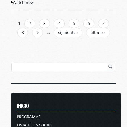
Watch now
PÁGINAS
1
2
3
4
5
6
7
8
9
…
siguiente ›
último »
INICIO
PROGRAMAS
LISTA DE TV/RADIO