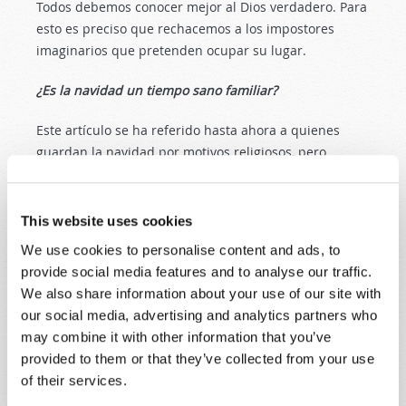
Todos debemos conocer mejor al Dios verdadero. Para
esto es preciso que rechacemos a los impostores
imaginarios que pretenden ocupar su lugar.
¿Es la navidad un tiempo sano familiar?
Este artículo se ha referido hasta ahora a quienes
guardan la navidad por motivos religiosos, pero
muchos celebran la fiesta por motivos muy ajenos a la
religión, enteramente seculares. Ven en ella una
oportunidad para departir con familiares y amigos y
This website uses cookies
para cultivar el cariño y los buenos sentimientos entre
We use cookies to personalise content and ads, to
todos.
Claro
que es bueno pasar tiempo en compañía
provide social media features and to analyse our traffic.
de nuestros allegados. Dios nos creó en familias y nos
We also share information about your use of our site with
hizo desear un vínculo con otras personas. Aun el
our social media, advertising and analytics partners who
sencillo hecho de comer juntos es algo que refuerza
may combine it with other information that you’ve
los lazos entre los seres humanos.
provided to them or that they’ve collected from your use
of their services.
¿Pero acaso las comidas y demás ocasiones de fiesta