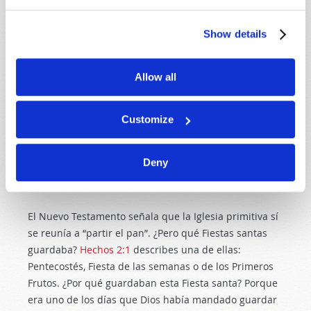
durante el año deben centrarse únicamente en el
hecho de estar juntos? ¿No deben incluir también
Show details
esos tiempos especiales a Aquel que nos creó? Es
interesante señalar que la palabra “fiesta”, aunque
hoy la empleamos en sentido muy amplio, encerró
Allow all
desde su origen la idea de un compromiso solemne.
La primera acepción de esta palabra en el diccionario
de la Real Academia Española es: “Día en que, por
Customize
disposición legal, no se trabaja”. Y la segunda es: “Día
que una religión celebra con especial solemnidad
Deny
dedicándolo a Dios o conmemorando un hecho o
figura religiosos”.
El Nuevo Testamento señala que la Iglesia primitiva sí
se reunía a “partir el pan”. ¿Pero qué Fiestas santas
guardaba?
Hechos 2:1
describes una de ellas:
Pentecostés, Fiesta de las semanas o de los Primeros
Frutos. ¿Por qué guardaban esta Fiesta santa? Porque
era uno de los días que Dios había mandado guardar