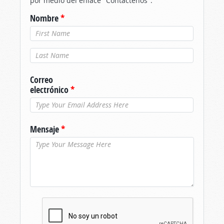
por medio del enlace "Contáctenos".
Nombre
*
Apellido
*
Correo
electrónico
*
Mensaje
*