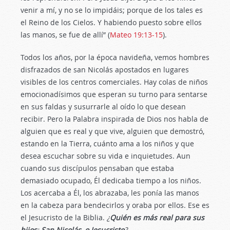
venir a mí, y no se lo impidáis; porque de los tales es
el Reino de los Cielos. Y habiendo puesto sobre ellos
las manos, se fue de allí” (
Mateo 19:13-15
).
Todos los años, por la época navideña, vemos hombres
disfrazados de san Nicolás apostados en lugares
visibles de los centros comerciales. Hay colas de niños
emocionadísimos que esperan su turno para sentarse
en sus faldas y susurrarle al oído lo que desean
recibir. Pero la Palabra inspirada de Dios nos habla de
alguien que es real y que vive, alguien que demostró,
estando en la Tierra, cuánto ama a los niños y que
desea escuchar sobre su vida e inquietudes. Aun
cuando sus discípulos pensaban que estaba
demasiado ocupado, Él dedicaba tiempo a los niños.
Los acercaba a Él, los abrazaba, les ponía las manos
en la cabeza para bendecirlos y oraba por ellos. Ese es
el Jesucristo de la Biblia.
¿
Quién es más real para sus
hijos
:
San Nicolás
,
o Jesucristo
?