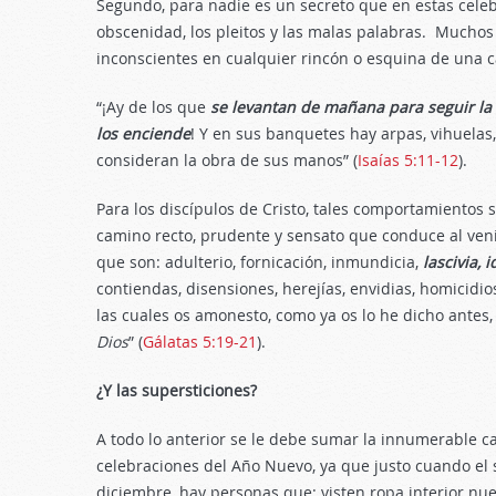
Segundo, para nadie es un secreto que en estas cele
obscenidad, los pleitos y las malas palabras. Muchos
inconscientes en cualquier rincón o esquina de una ca
“¡Ay de los que
se levantan de mañana para seguir la 
los enciende
! Y en sus banquetes hay arpas, vihuelas, 
consideran la obra de sus manos” (
Isaías 5:11-12
).
Para los discípulos de Cristo, tales comportamientos
camino recto, prudente y sensato que conduce al venid
que son: adulterio, fornicación, inmundicia,
lascivia, i
contiendas, disensiones, herejías, envidias, homicidio
las cuales os amonesto, como ya os lo he dicho antes,
Dios
” (
Gálatas 5:19-21
).
¿Y las supersticiones?
A todo lo anterior se le debe sumar la innumerable ca
celebraciones del Año Nuevo, ya que justo cuando el 
diciembre, hay personas que: visten ropa interior nuev