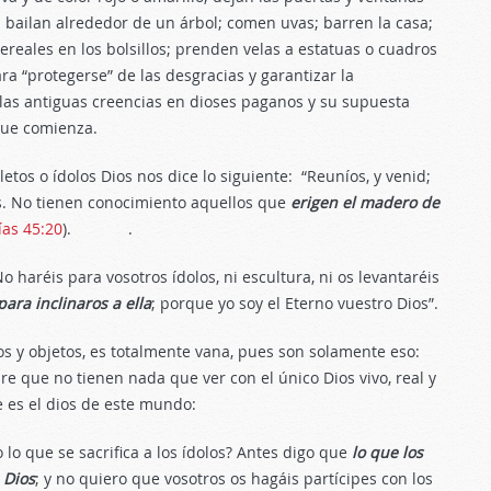
o; bailan alrededor de un árbol; comen uvas; barren la casa;
reales en los bolsillos; prenden velas a estatuas o cuadros
ara “protegerse” de las desgracias y garantizar la
las antiguas creencias en dioses paganos y su supuesta
 que comienza.
tos o ídolos Dios nos dice lo siguiente: “Reuníos, y venid;
es. No tienen conocimiento aquellos que
erigen el madero de
ías 45:20
). .
No haréis para vosotros ídolos, ni escultura, ni os levantaréis
para inclinaros
a ella
; porque yo soy el Eterno vuestro Dios”.
tos y objetos, es totalmente vana, pues son solamente eso:
e que no tienen nada que ver con el único Dios vivo, real y
e es el dios de este mundo:
 lo que se sacrifica a los ídolos? Antes digo que
lo que los
 Dios
; y no quiero que vosotros os hagáis partícipes con los