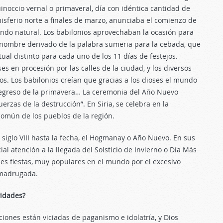
noccio vernal o primaveral, día con idéntica cantidad de
isferio norte a finales de marzo, anunciaba el comienzo de
ndo natural. Los babilonios aprovechaban la ocasión para
, (nombre derivado de la palabra sumeria para la cebada, que
ual distinto para cada uno de los 11 días de festejos.
es en procesión por las calles de la ciudad, y los diversos
aos. Los babilonios creían que gracias a los dioses el mundo
regreso de la primavera… La ceremonia del Año Nuevo
uerzas de la destrucción”. En Siria, se celebra en la
común de los pueblos de la región.
l siglo VIII hasta la fecha, el Hogmanay o Año Nuevo. En sus
ial atención a la llegada del Solsticio de Invierno o Día Más
des fiestas, muy populares en el mundo por el excesivo
 madrugada.
vidades?
iones están viciadas de paganismo e idolatría, y Dios