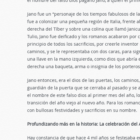
el nombre del falso dios pagano Jano, a quien el pri
Jano fue un “personaje de los tiempos fabulosos de l
fue a colonizar una pequeña región de Italia, frente a
derecha del Tíber y sobre una colina que llamó Janicu
Tulio, Jano fue
deificado y los romanos acabaron por c
principio de todos los sacrificios, por creerle inventor
caminos, y se le representaba con dos caras, para sign
una llave en la mano izquierda, como dios que abría e
derecha una baqueta, arma o insignia de los portero
Jano entonces, era el dios de las puertas, los caminos, 
guardián de la puerta que se cerraba al pasado y se a
el nombre de este falso dios al primer mes del año, 
transición del año viejo al nuevo año. Para los roman
con bullosas festividades y sacrificios en su nombre.
Profundizando más en la historia: La celebración del 
Hay constancia de que hace 4 mil años se festejaba en