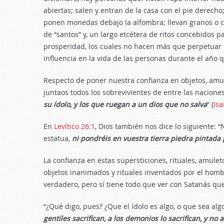
abiertas; salen y entran de la casa con el pie derech
ponen monedas debajo la alfombra; llevan granos o ce
de “santos” y, un largo etcétera de ritos concebidos p
prosperidad, los cuales no hacen más que perpetuar 
influencia en la vida de las personas durante el año
Respecto de poner nuestra confianza en objetos, amule
juntaos todos los sobrevivientes de entre las nacion
su ídolo, y los que ruegan a un dios que no salva
” (
Isa
En
Levítico 26:1
, Dios también nos dice lo siguiente: “
estatua,
ni pondréis en vuestra tierra piedra pintada 
La confianza en estas supersticiones, rituales, amule
objetos inanimados y rituales inventados por el hombr
verdadero, pero sí tiene todo que ver con Satanás qu
“¿Qué digo, pues? ¿Que el ídolo es algo, o que sea algo
gentiles sacrifican, a los demonios lo sacrifican,
y no a