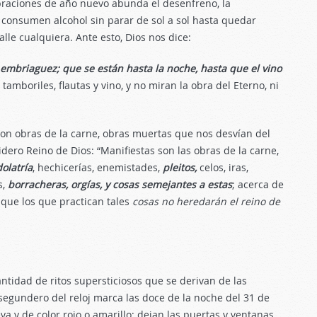
braciones de año nuevo abunda el desenfreno, la
 consumen alcohol sin parar de sol a sol hasta quedar
lle cualquiera. Ante esto, Dios nos dice:
embriaguez; que se están hasta la noche, hasta que el vino
tamboriles, flautas y vino, y no miran la obra del Eterno, ni
 son obras de la carne, obras muertas que nos desvían del
ero Reino de Dios: “Manifiestas son las obras de la carne,
dolatría
, hechicerías, enemistades,
pleitos,
celos, iras,
s,
borracheras, orgías, y cosas semejantes a estas
; acerca de
 que los que practican tales
cosas no heredarán el reino de
ntidad de ritos supersticiosos que se derivan de las
segundero del reloj marca las doce de la noche del 31 de
a y de color rojo o amarillo; dejan las puertas y ventanas