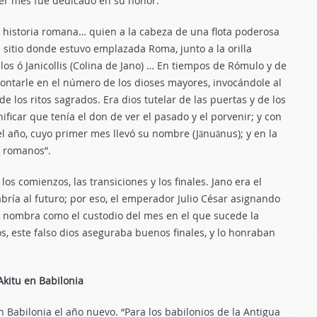
mer mes fue dedicado en su honor.
a historia romana… quien a la cabeza de una flota poderosa
l sitio donde estuvo emplazada Roma, junto a la orilla
los ó Janicollis (Colina de Jano) … En tiempos de Rómulo y de
ontarle en el número de los dioses mayores, invocándole al
 de los ritos sagrados. Era dios tutelar de las puertas y de los
ificar que tenía el don de ver el pasado y el porvenir; y con
l año, cuyo primer mes llevó su nombre (Jānuānus); y en la
s romanos”.
los comienzos, las transiciones y los finales. Jano era el
bría al futuro; por eso, el emperador Julio César asignando
lo nombra como el custodio del mes en el que sucede la
os, este falso dios aseguraba buenos finales, y lo honraban
Akitu en Babilonia
 Babilonia el año nuevo. “Para los babilonios de la Antigua