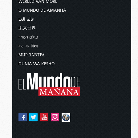
WERELD VAN MORE
O MUNDO DE AMANHÃ
عالم الغد
未来世界
עולם המחר
कल का विश्व
МИР ЗАВТРА
DUNIA WA KESHO