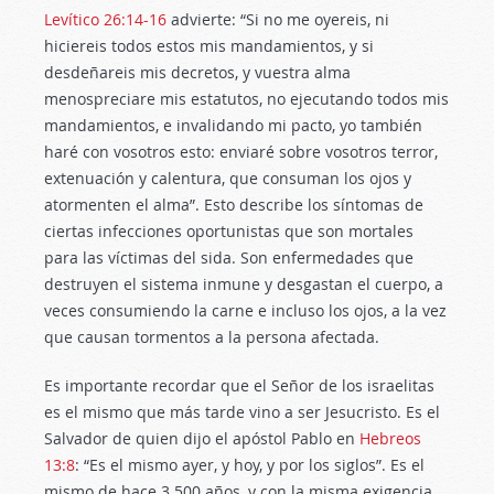
Levítico 26:14-16
advierte: “Si no me oyereis, ni
hiciereis todos estos mis mandamientos, y si
desdeñareis mis decretos, y vuestra alma
menospreciare mis estatutos, no ejecutando todos mis
mandamientos, e invalidando mi pacto, yo también
haré con vosotros esto: enviaré sobre vosotros terror,
extenuación y calentura, que consuman los ojos y
atormenten el alma”. Esto describe los síntomas de
ciertas infecciones oportunistas que son mortales
para las víctimas del sida. Son enfermedades que
destruyen el sistema inmune y desgastan el cuerpo, a
veces consumiendo la carne e incluso los ojos, a la vez
que causan tormentos a la persona afectada.
Es importante recordar que el Señor de los israelitas
es el mismo que más tarde vino a ser Jesucristo. Es el
Salvador de quien dijo el apóstol Pablo en
Hebreos
13:8
: “Es el mismo ayer, y hoy, y por los siglos”. Es el
mismo de hace 3.500 años, y con la misma exigencia