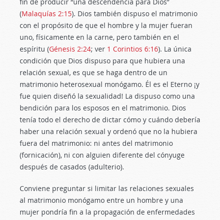
fin de producir “una descendencia para Dios”
(
Malaquías 2:15
). Dios también dispuso el matrimonio
con el propósito de que el hombre y la mujer fueran
uno, físicamente en la carne, pero también en el
espíritu (
Génesis 2:24
; ver
1 Corintios 6:16
). La única
condición que Dios dispuso para que hubiera una
relación sexual, es que se haga dentro de un
matrimonio heterosexual monógamo. Él es el Eterno ¡y
fue quien diseñó la sexualidad! La dispuso como una
bendición para los esposos en el matrimonio. Dios
tenía todo el derecho de dictar cómo y cuándo debería
haber una relación sexual y ordenó que no la hubiera
fuera del matrimonio: ni antes del matrimonio
(fornicación), ni con alguien diferente del cónyuge
después de casados (adulterio).
Conviene preguntar si limitar las relaciones sexuales
al matrimonio monógamo entre un hombre y una
mujer pondría fin a la propagación de enfermedades