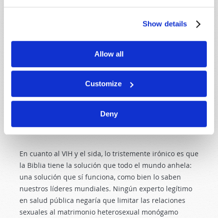
pudiéramos evitar muchas enfermedades y también
formas de depresión mental relacionadas con la
Show details
sexualidad, siempre y cuando decidamos regirnos por
su definición del matrimonio. Dios quiere bendecirnos
y bendecir nuestra vida. Dios no es un egoísta que
Allow all
aceche en las sombras listo para lanzarse sobre
nosotros tan pronto quebrantemos sus
Customize
mandamientos. Nos dio sus mandamientos para
nuestra protección y bendición (
Deuteronomio 5:33
),
pero no para restringirnos ni castigarnos ni para
Deny
eliminar nuestras libertades, como muchos lo afirman
erróneamente.
En cuanto al VIH y el sida, lo tristemente irónico es que
la Biblia tiene la solución que todo el mundo anhela:
una solución que sí funciona, como bien lo saben
nuestros líderes mundiales. Ningún experto legítimo
en salud pública negaría que limitar las relaciones
sexuales al matrimonio heterosexual monógamo