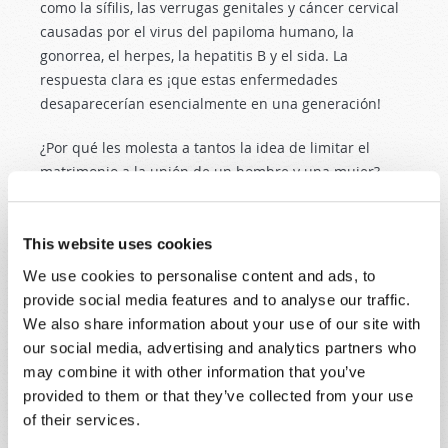
como la sífilis, las verrugas genitales y cáncer cervical
causadas por el virus del papiloma humano, la
gonorrea, el herpes, la hepatitis B y el sida. La
respuesta clara es ¡que estas enfermedades
desaparecerían esencialmente en una generación!
¿Por qué les molesta a tantos la idea de limitar el
matrimonio a la unión de un hombre y una mujer?
Quizá porque nadie quiere que le hablen de una
manera de vivir que está “bien” y una que está “mal”.
La humanidad quiere sentirse libre para tomar sus
This website uses cookies
propias decisiones y de hacer caso omiso de las
We use cookies to personalise content and ads, to
consecuencias. Pero la dolorosa realidad es que
provide social media features and to analyse our traffic.
nuestras acciones siempre tienen consecuencias. Y en
We also share information about your use of our site with
el caso de la actividad sexual fuera del matrimonio,
our social media, advertising and analytics partners who
¡algunas de esas consecuencias son mortales!
may combine it with other information that you’ve
provided to them or that they’ve collected from your use
Génesis 1:26
nos recuerda que Dios creó a los seres
of their services.
humanos a su imagen. Y nos diseñó de modo que