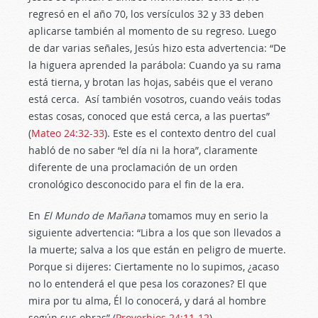
regresó en el año 70, los versículos 32 y 33 deben
aplicarse también al momento de su regreso. Luego
de dar varias señales, Jesús hizo esta advertencia: “De
la higuera aprended la parábola: Cuando ya su rama
está tierna, y brotan las hojas, sabéis que el verano
está cerca. Así también vosotros, cuando veáis todas
estas cosas, conoced que está cerca, a las puertas”
(
Mateo 24:32-33
). Este es el contexto dentro del cual
habló de no saber “el día ni la hora”, claramente
diferente de una proclamación de un orden
cronológico desconocido para el fin de la era.
En
El Mundo de Mañana
tomamos muy en serio la
siguiente advertencia: “Libra a los que son llevados a
la muerte; salva a los que están en peligro de muerte.
Porque si dijeres: Ciertamente no lo supimos, ¿acaso
no lo entenderá el que pesa los corazones? El que
mira por tu alma, Él lo conocerá, y dará al hombre
según sus obras” (
Proverbios 24:11-12
).