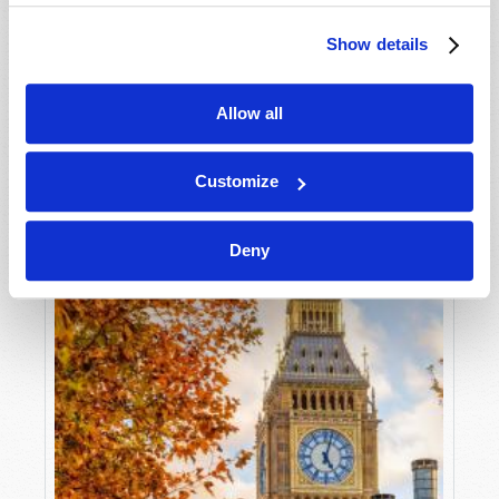
Show details
LA FAMILIA DE HOY Y DEL MAÑANA :
HABILIDADES BLANDAS PARA EL ÉXITO
Allow all
Rod McNair
Customize
Deny