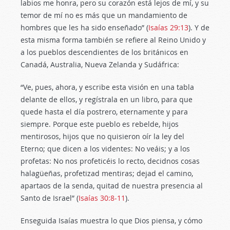
labios me honra, pero su corazón está lejos de mí, y su
temor de mí no es más que un mandamiento de
hombres que les ha sido enseñado” (
Isaías 29:13
). Y de
esta misma forma también se refiere al Reino Unido y
a los pueblos descendientes de los británicos en
Canadá, Australia, Nueva Zelanda y Sudáfrica:
“Ve, pues, ahora, y escribe esta visión en una tabla
delante de ellos, y regístrala en un libro, para que
quede hasta el día postrero, eternamente y para
siempre. Porque este pueblo es rebelde, hijos
mentirosos, hijos que no quisieron oír la ley del
Eterno; que dicen a los videntes: No veáis; y a los
profetas: No nos profeticéis lo recto, decidnos cosas
halagüeñas, profetizad mentiras; dejad el camino,
apartaos de la senda, quitad de nuestra presencia al
Santo de Israel” (
Isaías 30:8-11
).
Enseguida Isaías muestra lo que Dios piensa, y cómo