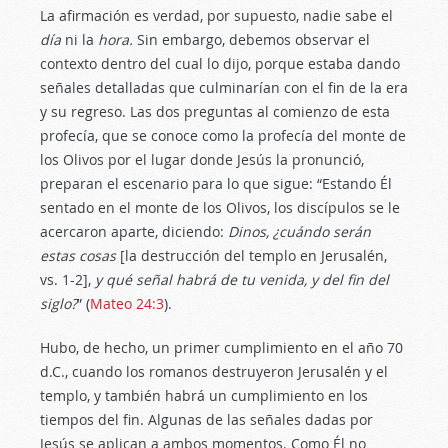
La afirmación es verdad, por supuesto, nadie sabe el
día
ni la
hora.
Sin embargo, debemos observar el
contexto dentro del cual lo dijo, porque estaba dando
señales detalladas que culminarían con el fin de la era
y su regreso. Las dos preguntas al comienzo de esta
profecía, que se conoce como la profecía del monte de
los Olivos por el lugar donde Jesús la pronunció,
preparan el escenario para lo que sigue: “Estando Él
sentado en el monte de los Olivos, los discípulos se le
acercaron aparte, diciendo:
Dinos, ¿cuándo serán
estas cosas
[la destrucción del templo en Jerusalén,
vs. 1-2],
y qué señal habrá de tu venida, y del fin del
siglo
?
” (
Mateo 24:3
).
Hubo, de hecho, un primer cumplimiento en el año 70
d.C., cuando los romanos destruyeron Jerusalén y el
templo, y también habrá un cumplimiento en los
tiempos del fin. Algunas de las señales dadas por
Jesús se aplican a ambos momentos. Como Él no