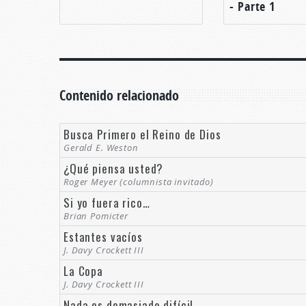
- Parte 1
Contenido relacionado
Busca Primero el Reino de Dios
Gerald E. Weston
¿Qué piensa usted?
Roger Meyer (columnista invitado)
Si yo fuera rico…
Brian Pomicter
Estantes vacíos
J. Davy Crockett III
La Copa
J. Davy Crockett III
Nada es demasiado difícil