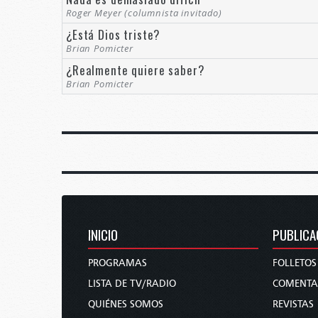
Roger Meyer (columnista invitado)
¿Está Dios triste?
Brian Pomicter
¿Realmente quiere saber?
Brian Pomicter
INICIO
PUBLICA
PROGRAMAS
FOLLETOS
LISTA DE TV/RADIO
COMENTA
QUIÉNES SOMOS
REVISTAS