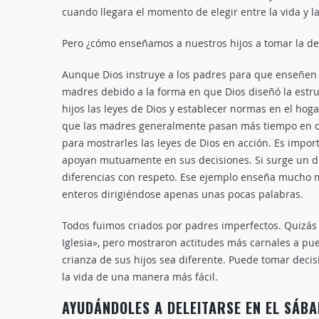
cuando llegara el momento de elegir entre la vida y l
Pero ¿cómo enseñamos a nuestros hijos a tomar la dec
Aunque Dios instruye a los padres para que enseñen a
madres debido a la forma en que Dios diseñó la estru
hijos las leyes de Dios y establecer normas en el hoga
que las madres generalmente pasan más tiempo en c
para mostrarles las leyes de Dios en acción. Es imp
apoyan mutuamente en sus decisiones. Si surge un des
diferencias con respeto. Ese ejemplo enseña mucho má
enteros dirigiéndose apenas unas pocas palabras.
Todos fuimos criados por padres imperfectos. Quizás 
Iglesia», pero mostraron actitudes más carnales a p
crianza de sus hijos sea diferente. Puede tomar deci
la vida de una manera más fácil.
AYUDÁNDOLES A DELEITARSE EN EL SÁBA