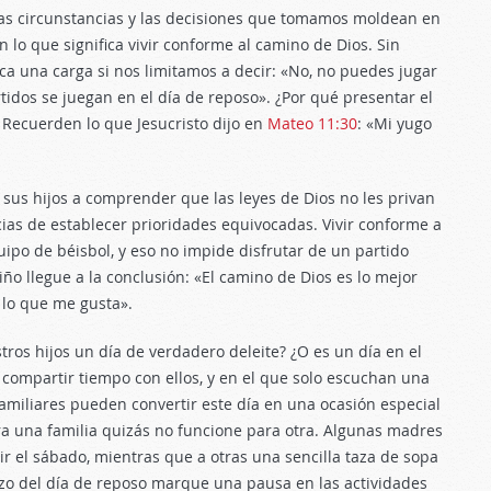
s circunstancias y las decisiones que tomamos moldean en
lo que significa vivir conforme al camino de Dios. Sin
 una carga si nos limitamos a decir: «No, no puedes jugar
idos se juegan en el día de reposo». ¿Por qué presentar el
Recuerden lo que Jesucristo dijo en
Mateo 11:30
: «Mi yugo
s hijos a comprender que las leyes de Dios no les privan
cias de establecer prioridades equivocadas. Vivir conforme a
ipo de béisbol, y eso no impide disfrutar de un partido
o llegue a la conclusión: «El camino de Dios es lo mejor
 lo que me gusta».
tros hijos un día de verdadero deleite? ¿O es un día en el
mpartir tiempo con ellos, y en el que solo escuchan una
familiares pueden convertir este día en una ocasión especial
ara una familia quizás no funcione para otra. Algunas madres
r el sábado, mientras que a otras una sencilla taza de sopa
enzo del día de reposo marque una pausa en las actividades