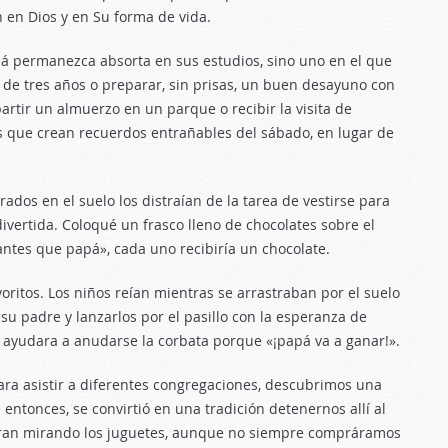
 en Dios y en Su forma de vida.
má permanezca absorta en sus estudios, sino uno en el que
 de tres años o preparar, sin prisas, un buen desayuno con
rtir un almuerzo en un parque o recibir la visita de
 que crean recuerdos entrañables del sábado, en lugar de
ados en el suelo los distraían de la tarea de vestirse para
 divertida. Coloqué un frasco lleno de chocolates sobre el
«antes que papá», cada uno recibiría un chocolate.
oritos. Los niños reían mientras se arrastraban por el suelo
su padre y lanzarlos por el pasillo con la esperanza de
 ayudara a anudarse la corbata porque «¡papá va a ganar!».
ara asistir a diferentes congregaciones, descubrimos una
entonces, se convirtió en una tradición detenernos allí al
taran mirando los juguetes, aunque no siempre compráramos