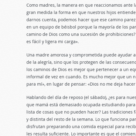
Como madres, la manera en que reaccionamos ante la
gran medida la forma en que nuestros hijos entienden 
darnos cuenta, podemos hacer que ese camino parezca
en un equipo de béisbol porque la mayoría de los part
camino de Dios como una sucesión de prohibiciones? 
es fácil y ligera mi carga».
Una madre amorosa y comprometida puede ayudar a su
de la alegría, sino que los protegen de las consecuen
los caminos de Dios es mejor que pertenecer a un equ
informal de vez en cuando. Es mucho mejor que un niñ
para mí», en lugar de pensar: «Dios no me deja hacer
Hablando del día de reposo (el sábado), ¿es para nues
que mamá está demasiado ocupada estudiando para co
lista de cosas que no pueden hacer? Las tradiciones 
y distinta del resto de la semana. Lo que funciona p
disfrutan preparando una comida especial para recibi
les resulta suficiente. Lo importante es que el comi