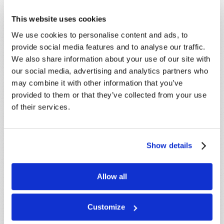
Incluso nos han agradecido por corregirlos y salvarlos
This website uses cookies
de muchas de las penas que algunos de sus amigos
de la escuela han tenido que soportar.
We use cookies to personalise content and ads, to
provide social media features and to analyse our traffic.
¿Sus hijos le agradecerán por sus técnicas de crianza
We also share information about your use of our site with
cuando sean adultos?
our social media, advertising and analytics partners who
may combine it with other information that you’ve
Si desea recibir una copia gratuita de nuestro folleto,
provided to them or that they’ve collected from your use
¿Por qué es tan difícil criar hijos? ¡simplemente
of their services.
escriba, llame o pídalo en línea, hoy mismo! También
asegúrese de consultar la revista
El Mundo de
Mañana
y lea artículos como
"
Sin límites
".
Show details
Allow all
Originally Published:
29 Junio 2018
Customize