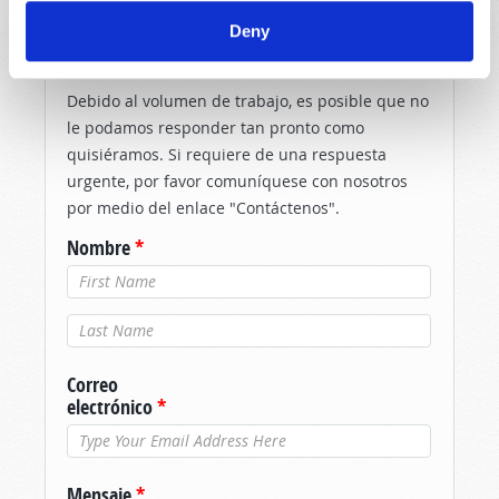
Deny
¡DINOS LO QUE PIENSAS!
Debido al volumen de trabajo, es posible que no
le podamos responder tan pronto como
quisiéramos. Si requiere de una respuesta
urgente, por favor comuníquese con nosotros
por medio del enlace "Contáctenos".
Nombre
*
Apellido
*
Correo
electrónico
*
Mensaje
*