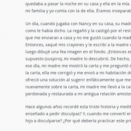
quedaba a pasar la noche en su casa y ella en la mía
mi familia y yo comía con la de ella. Éramos inseparab
Un día, cuando jugaba con Nancy en su casa, su mad
como le había dicho. La regañó y la castigó por el re
que me enviaran a casa y no me gustó cuando la madre
Entonces, saqué mis crayones y le escribí a la madre
luego dibujé una fea imagen en el fondo. ¡Entonces 
supuesto (suspiro), mi madre lo descubrió. De hecho,
ese día, mi madre me mostró la carta y me preguntó si
la carta, ella me corrigió y me envió a mi habitación
ofreció una solución al sugerir enfáticamente que me 
nuevamente sobre la carta, mi madre me llevó a la c
perdonada y restaurada a mi antigua relación amisto
Hace algunos años recordé esta triste historia y med
enseñado a pedir disculpas? Y, cuando me convertí e
hijo a disculparse? ¿Por qué debería practicar este pr