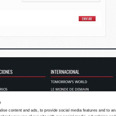
CIONES
INTERNACIONAL
TOMORROW'S WORLD
RIOS
LE MONDE DE DEMAIN
DIE WELT VON MORGEN
s
 Y PROFECÍA
WERELD VAN MORGEN
ise content and ads, to provide social media features and to anal
 A MUJER
WERELD VAN MORE