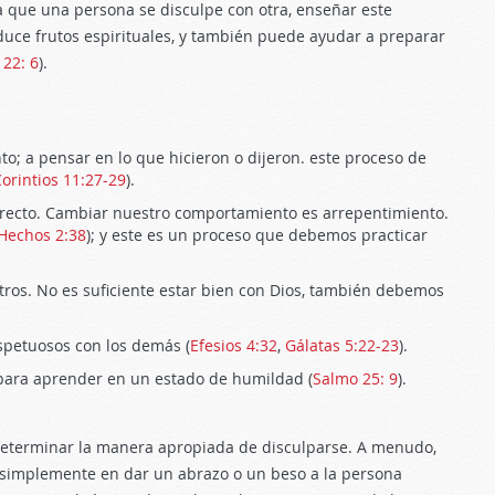
a que una persona se disculpe con otra, enseñar este
roduce frutos espirituales, y también puede ayudar a preparar
 22: 6
).
a pensar en lo que hicieron o dijeron. este proceso de
Corintios 11:27-29
).
cto. Cambiar nuestro comportamiento es arrepentimiento.
Hechos 2:38
); y este es un proceso que debemos practicar
tros. No es suficiente estar bien con Dios, también debemos
spetuosos con los demás (
Efesios 4:32
,
Gálatas 5:22-23
).
ra aprender en un estado de humildad (
Salmo 25: 9
).
eterminar la manera apropiada de disculparse. A menudo,
r simplemente en dar un abrazo o un beso a la persona