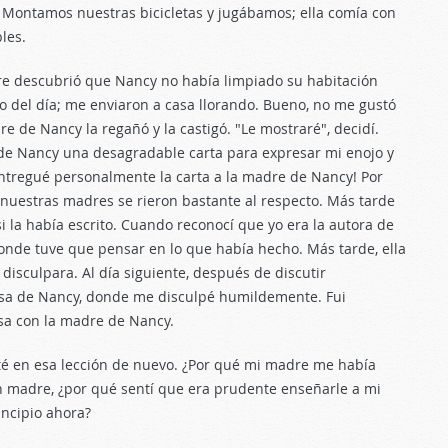
. Montamos nuestras bicicletas y jugábamos; ella comía con
les.
re descubrió que Nancy no había limpiado su habitación
sto del día; me enviaron a casa llorando. Bueno, no me gustó
 de Nancy la regañó y la castigó. "Le mostraré", decidí.
 de Nancy una desagradable carta para expresar mi enojo y
entregué personalmente la carta a la madre de Nancy! Por
 nuestras madres se rieron bastante al respecto. Más tarde
 la había escrito. Cuando reconocí que yo era la autora de
 donde tuve que pensar en lo que había hecho. Más tarde, ella
disculpara. Al día siguiente, después de discutir
asa de Nancy, donde me disculpé humildemente. Fui
sa con la madre de Nancy.
ité en esa lección de nuevo. ¿Por qué mi madre me había
n madre, ¿por qué sentí que era prudente enseñarle a mi
incipio ahora?