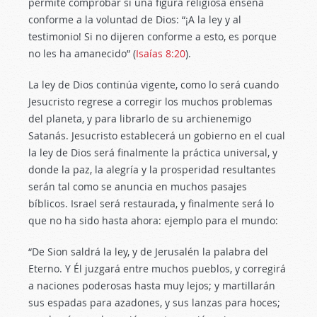
permite comprobar si una figura religiosa enseña
conforme a la voluntad de Dios: “¡A la ley y al
testimonio! Si no dijeren conforme a esto, es porque
no les ha amanecido” (
Isaías 8:20
).
La ley de Dios continúa vigente, como lo será cuando
Jesucristo regrese a corregir los muchos problemas
del planeta, y para librarlo de su archienemigo
Satanás. Jesucristo establecerá un gobierno en el cual
la ley de Dios será finalmente la práctica universal, y
donde la paz, la alegría y la prosperidad resultantes
serán tal como se anuncia en muchos pasajes
bíblicos. Israel será restaurada, y finalmente será lo
que no ha sido hasta ahora: ejemplo para el mundo:
“De Sion saldrá la ley, y de Jerusalén la palabra del
Eterno. Y Él juzgará entre muchos pueblos, y corregirá
a naciones poderosas hasta muy lejos; y martillarán
sus espadas para azadones, y sus lanzas para hoces;