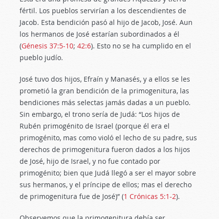
fértil. Los pueblos servirían a los descendientes de
Jacob. Esta bendición pasó al hijo de Jacob, José. Aun
los hermanos de José estarían subordinados a él
(
Génesis 37:5-10
;
42:6
). Esto no se ha cumplido en el
pueblo judío.
José tuvo dos hijos, Efraín y Manasés, y a ellos se les
prometió la gran bendición de la primogenitura, las
bendiciones más selectas jamás dadas a un pueblo.
Sin embargo, el trono sería de Judá: “Los hijos de
Rubén primogénito de Israel (porque él era el
primogénito, mas como violó el lecho de su padre, sus
derechos de primogenitura fueron dados a los hijos
de José, hijo de Israel, y no fue contado por
primogénito; bien que Judá llegó a ser el mayor sobre
sus hermanos, y el príncipe de ellos; mas el derecho
de primogenitura fue de José)” (
1 Crónicas 5:1-2
).
Observemos que la primogenitura debía ser