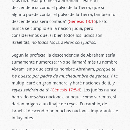
Dios hizo esta promesa a Abraham: “Haré tu
descendencia como el polvo de la Tierra; que si
alguno puede contar el polvo de la Tierra, también tu
descendencia será contada” (
Génesis 13:16
). Esto
nunca se cumplió en la nación judía, pero
consideremos que, si bien todos los judíos son
israelitas,
no todos los israelitas son judíos
.
Según la profecía, la descendencia de Abraham sería
sumamente numerosa: “No se llamará más tu nombre
Abram, sino que será tu nombre Abraham,
porque te
he puesto por padre de muchedumbre de gentes
. Y te
multiplicaré en gran manera, y haré naciones de ti,
y
reyes saldrán de ti
” (
Génesis 17:5-6
). Los judíos nunca
han sido
muchas
naciones, aunque, como veremos, sí
darían origen a un linaje de reyes. En cambio, de
Israel sí descenderían muchas naciones importantes e
influyentes.