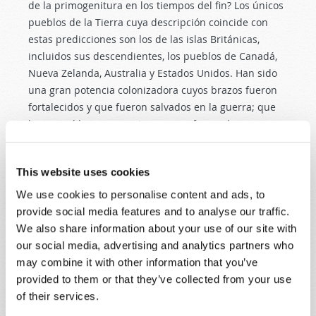
de la primogenitura en los tiempos del fin? Los únicos
pueblos de la Tierra cuya descripción coincide con
estas predicciones son los de las islas Británicas,
incluidos sus descendientes, los pueblos de Canadá,
Nueva Zelanda, Australia y Estados Unidos. Han sido
una gran potencia colonizadora cuyos brazos fueron
fortalecidos y que fueron salvados en la guerra; que
han poseído enormes riquezas en forma de recursos
naturales, producción de alimentos y una población
grande; y que han controlado gran parte de la riqueza
This website uses cookies
del mundo durante siglos. Esta descripción no
corresponde a ningún otro pueblo de la historia
We use cookies to personalise content and ads, to
humana.
provide social media features and to analyse our traffic.
We also share information about your use of our site with
La migración de ese mismo pueblo, que salió del
our social media, advertising and analytics partners who
Oriente Medio, atravesó el Norte de Europa (una parte
may combine it with other information that you’ve
pasó por el Mediterráneo y España
camino
a Francia y
provided to them or that they’ve collected from your use
las islas Británicas), está bien documentada
of their services.
históricamente. Aunque la Israel actual ha olvidado