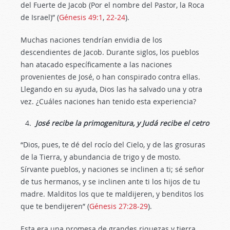
del Fuerte de Jacob (Por el nombre del Pastor, la Roca
de Israel)” (
Génesis 49:1
,
22-24
).
Muchas naciones tendrían envidia de los
descendientes de Jacob. Durante siglos, los pueblos
han atacado específicamente a las naciones
provenientes de José, o han conspirado contra ellas.
Llegando en su ayuda, Dios las ha salvado una y otra
vez. ¿Cuáles naciones han tenido esta experiencia?
José recibe la primogenitura, y Judá recibe el cetro
“Dios, pues, te dé del rocío del Cielo, y de las grosuras
de la Tierra, y abundancia de trigo y de mosto.
Sírvante pueblos, y naciones se inclinen a ti; sé señor
de tus hermanos, y se inclinen ante ti los hijos de tu
madre. Malditos los que te maldijeren, y benditos los
que te bendijeren” (
Génesis 27:28-29
).
Esta era una promesa de grandes riquezas y tierra