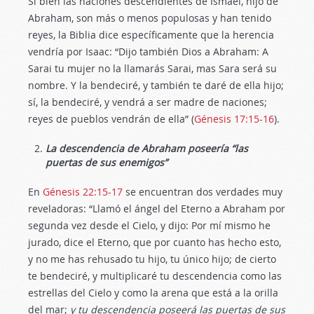
Si bien las naciones descendientes de Ismael, hijo de
Abraham, son más o menos populosas y han tenido
reyes, la Biblia dice específicamente que la herencia
vendría por Isaac: “Dijo también Dios a Abraham: A
Sarai tu mujer no la llamarás Sarai, mas Sara será su
nombre. Y la bendeciré, y también te daré de ella hijo;
sí, la bendeciré, y vendrá a ser madre de naciones;
reyes de pueblos vendrán de ella” (
Génesis 17:15-16
).
La descendencia de Abraham poseería “las
puertas de sus enemigos”
En
Génesis 22:15-17
se encuentran dos verdades muy
reveladoras: “Llamó el ángel del Eterno a Abraham por
segunda vez desde el Cielo, y dijo: Por mí mismo he
jurado, dice el Eterno, que por cuanto has hecho esto,
y no me has rehusado tu hijo, tu único hijo; de cierto
te bendeciré, y multiplicaré tu descendencia como las
estrellas del Cielo y como la arena que está a la orilla
del mar;
y tu descendencia poseerá las puertas de sus