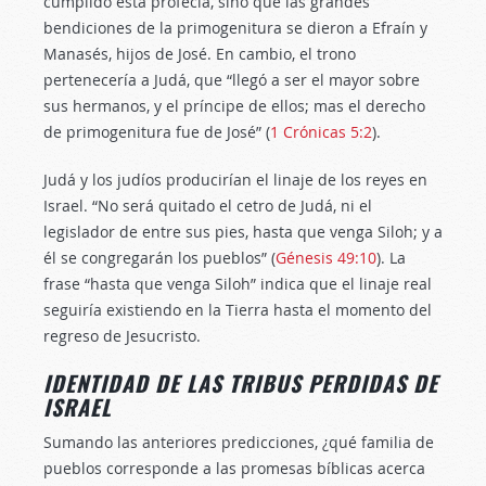
cumplido esta profecía, sino que las grandes
bendiciones de la primogenitura se dieron a Efraín y
Manasés, hijos de José. En cambio, el trono
pertenecería a Judá, que “llegó a ser el mayor sobre
sus hermanos, y el príncipe de ellos; mas el derecho
de primogenitura fue de José” (
1 Crónicas 5:2
).
Judá y los judíos producirían el linaje de los reyes en
Israel. “No será quitado el cetro de Judá, ni el
legislador de entre sus pies, hasta que venga Siloh; y a
él se congregarán los pueblos” (
Génesis 49:10
). La
frase “hasta que venga Siloh” indica que el linaje real
seguiría existiendo en la Tierra hasta el momento del
regreso de Jesucristo.
IDENTIDAD DE LAS TRIBUS PERDIDAS DE
ISRAEL
Sumando las anteriores predicciones, ¿qué familia de
pueblos corresponde a las promesas bíblicas acerca