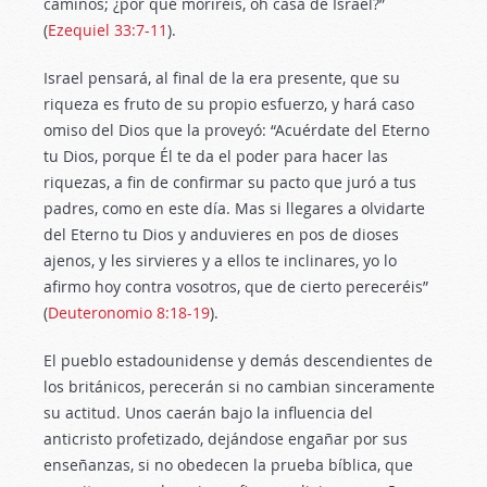
caminos; ¿por qué moriréis, oh casa de Israel?”
(
Ezequiel 33:7-11
).
Israel pensará, al final de la era presente, que su
riqueza es fruto de su propio esfuerzo, y hará caso
omiso del Dios que la proveyó: “Acuérdate del Eterno
tu Dios, porque Él te da el poder para hacer las
riquezas, a fin de confirmar su pacto que juró a tus
padres, como en este día. Mas si llegares a olvidarte
del Eterno tu Dios y anduvieres en pos de dioses
ajenos, y les sirvieres y a ellos te inclinares, yo lo
afirmo hoy contra vosotros, que de cierto pereceréis”
(
Deuteronomio 8:18-19
).
El pueblo estadounidense y demás descendientes de
los británicos, perecerán si no cambian sinceramente
su actitud. Unos caerán bajo la influencia del
anticristo profetizado, dejándose engañar por sus
enseñanzas, si no obedecen la prueba bíblica, que