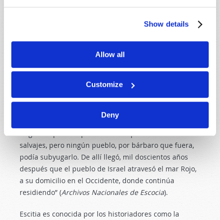
gran parte de su pasado, hay algunas pistas que se
encuentran escondidas en la historia y las tradiciones.
Show details
La historia de los escoceses revela su relación con
Israel. En la declaración de Arbroath, firmada el 6 de
Allow all
abril de 1320, el rey Roberto I (Roberto Bruce), y los
barones escoceses, dirigieron una carta al papa Juan
Customize
XXII, en la que planteaban su derecho a la
independencia, e incluyeron una cláusula que decía
que la nación escocesa “viajó desde Escitia por vía del
Deny
mar Tirreno y las columnas de Hércules, y moraron un
largo tiempo en España entre los pueblos más
salvajes, pero ningún pueblo, por bárbaro que fuera,
podía subyugarlo. De allí llegó, mil doscientos años
después que el pueblo de Israel atravesó el mar Rojo,
a su domicilio en el Occidente, donde continúa
residiendo” (
Archivos Nacionales de Escocia
).
Escitia es conocida por los historiadores como la