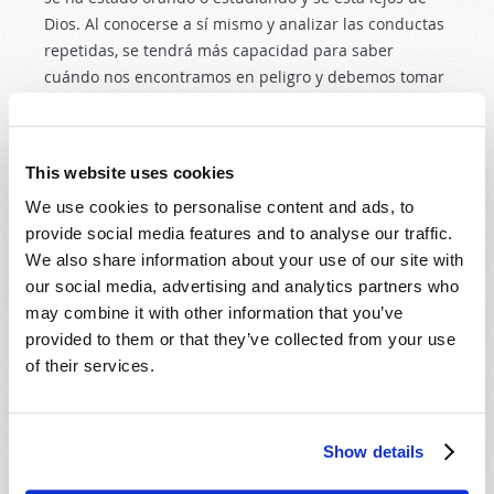
Dios. Al conocerse a sí mismo y analizar las conductas
repetidas, se tendrá más capacidad para saber
cuándo nos encontramos en peligro y debemos tomar
medidas para
no caer al precipicio
. Para los adictos a
la pornografía, algunas medidas pueden ser poner
filtros en la computadora, y buscar personas de
This website uses cookies
confianza que de cuando en cuando averigüen cómo
We use cookies to personalise content and ads, to
les va.
Esto vale la pena.
provide social media features and to analyse our traffic.
LLENOS DEL ESPÍRITU SANTO
We also share information about your use of our site with
our social media, advertising and analytics partners who
La solución máxima a las adicciones es alcanzar mayor
may combine it with other information that you’ve
profundidad y comprensión espirituales, llegar a una
provided to them or that they’ve collected from your use
relación más profunda con Dios. Si pretendemos
of their services.
vencer fuerzas tan grandes como una adicción,
necesitamos la ayuda de Dios. El apóstol Pablo
escribió: “Con Cristo estoy juntamente crucificado, y ya
no vivo yo, mas vive Cristo en mí; y lo que ahora vivo
Show details
en la carne, lo vivo en la fe del Hijo de Dios, el cual me