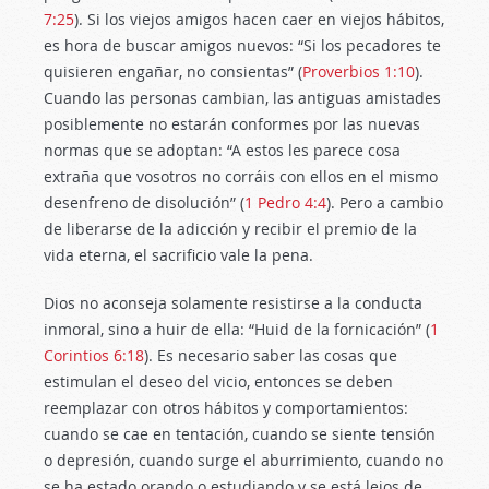
7:25
). Si los viejos amigos hacen caer en viejos hábitos,
es hora de buscar amigos nuevos: “Si los pecadores te
quisieren engañar, no consientas” (
Proverbios 1:10
).
Cuando las personas cambian, las antiguas amistades
posiblemente no estarán conformes por las nuevas
normas que se adoptan: “A estos les parece cosa
extraña que vosotros no corráis con ellos en el mismo
desenfreno de disolución” (
1 Pedro 4:4
). Pero a cambio
de liberarse de la adicción y recibir el premio de la
vida eterna, el sacrificio vale la pena.
Dios no aconseja solamente resistirse a la conducta
inmoral, sino a huir de ella: “Huid de la fornicación” (
1
Corintios 6:18
). Es necesario saber las cosas que
estimulan el deseo del vicio, entonces se deben
reemplazar con otros hábitos y comportamientos:
cuando se cae en tentación, cuando se siente tensión
o depresión, cuando surge el aburrimiento, cuando no
se ha estado orando o estudiando y se está lejos de