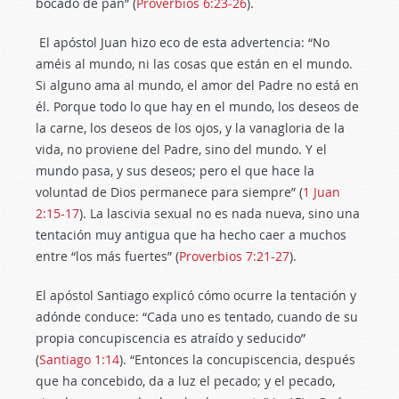
bocado de pan” (
Proverbios 6:23-26
).
El apóstol Juan hizo eco de esta advertencia: “No
améis al mundo, ni las cosas que están en el mundo.
Si alguno ama al mundo, el amor del Padre no está en
él. Porque todo lo que hay en el mundo, los deseos de
la carne, los deseos de los ojos, y la vanagloria de la
vida, no proviene del Padre, sino del mundo. Y el
mundo pasa, y sus deseos; pero el que hace la
voluntad de Dios permanece para siempre” (
1 Juan
2:15-17
). La lascivia sexual no es nada nueva, sino una
tentación muy antigua que ha hecho caer a muchos
entre “los más fuertes” (
Proverbios 7:21-27
).
El apóstol Santiago explicó cómo ocurre la tentación y
adónde conduce: “Cada uno es tentado, cuando de su
propia concupiscencia es atraído y seducido”
(
Santiago 1:14
). “Entonces la concupiscencia, después
que ha concebido, da a luz el pecado; y el pecado,