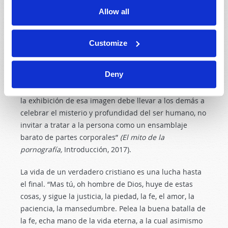
amó y se entregó a sí mismo por mí” (
Gálatas 2:20
).
Allow all
La pornografía no es un enemigo invencible, pero la
victoria requiere un compromiso con uno mismo y con
Customize
sus relaciones. El autor Matt Fradd escribió: “Nos
oponemos a la pornografía para defender la honra de
Deny
la persona humana. Siempre que captemos la imagen
de otro, sea para fines artísticos o de entretenimiento,
la exhibición de esa imagen debe llevar a los demás a
celebrar el misterio y profundidad del ser humano, no
invitar a tratar a la persona como un ensamblaje
barato de partes corporales”
(El mito de la
pornografía,
Introducción, 2017).
La vida de un verdadero cristiano es una lucha hasta
el final. “Mas tú, oh hombre de Dios, huye de estas
cosas, y sigue la justicia, la piedad, la fe, el amor, la
paciencia, la mansedumbre. Pelea la buena batalla de
la fe, echa mano de la vida eterna, a la cual asimismo