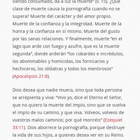
siendo consumado, da a luz la muerte” (v. 15). ¿Qué
clase de muerte causa la pornografía cuando no se
supera? Muerte del carácter y del amor propio.
Muerte de la confianza y la integridad. Muerte de la
honra y la confianza en sí mismo. Muerte del gusto
por las sanas relaciones. Y finalmente, muerte “en el
lago que arde con fuego y azufre, que es la muerte
segunda”, donde arderán “los cobardes e incrédulos,
los abominables y homicidas, los fornicarios y
hechiceros, los idólatras y todos los mentirosos”
(
Apocalipsis 21:8
).
Dios desea que nadie muera, sino que toda persona
se arrepienta y viva: “Vivo yo, dice el Eterno el Señor,
que no quiero la muerte del impío, sino que se vuelva
el impío de su camino, y que viva. Volveos, volveos de
vuestros malos caminos; por qué moriréis” (
Ezequiel
33:11
). Dios aborrece la pornografía, porque destruye
la vida de sus hijos, a quienes desea ver en su Reino.