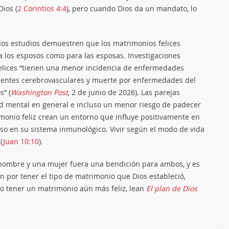
ios (
2 Corintios 4:4
), pero cuando Dios da un mandato, lo
los estudios demuestren que los matrimonios felices
a los esposos como para las esposas. Investigaciones
elices “tienen una menor incidencia de enfermedades
identes cerebrovasculares y muerte por enfermedades del
s” (
Washington Post
, 2 de junio de 2026). Las parejas
d mental en general e incluso un menor riesgo de padecer
onio feliz crean un entorno que influye positivamente en
uso en su sistema inmunológico. Vivir según el modo de vida
(
Juan 10:10
).
 hombre y una mujer fuera una bendición para ambos, y es
 por tener el tipo de matrimonio que Dios estableció,
o tener un matrimonio aún más feliz, lean
El plan de Dios