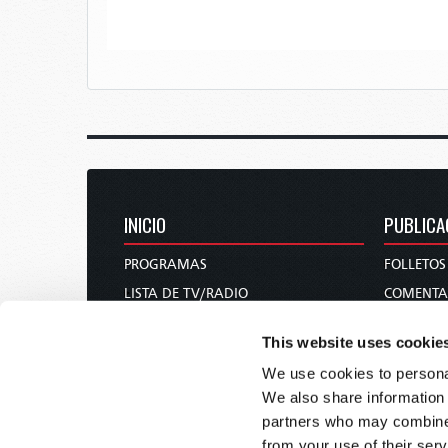
INICIO
PUBLICA
PROGRAMAS
FOLLETOS
LISTA DE TV/RADIO
COMENTA
QUIÉNES SOMOS
REVISTAS
This website uses cookie
CONTÁCTENOS
NOTICIAS
We use cookies to personal
DONACIONES
DE MUJER
We also share information 
CALENDARIO DE LAS FIESTAS SANTAS
CURSO BÍ
partners who may combine i
SOLICITUD DE LITERATURA Y
from your use of their serv