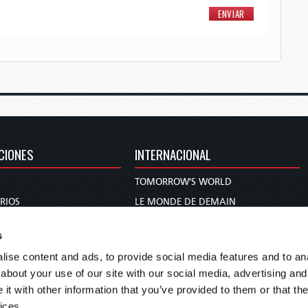
CIONES
INTERNACIONAL
TOMORROW'S WORLD
RIOS
LE MONDE DE DEMAIN
DIE WELT VON MORGEN
s
 Y PROFECÍA
WERELD VAN MORGEN
ise content and ads, to provide social media features and to anal
 A MUJER
WERELD VAN MORE
about your use of our site with our social media, advertising and
BLICO
O MUNDO DE AMANHÃ
t with other information that you’ve provided to them or that the
عالم الغد
ices.