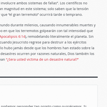
involucre ambos sistemas de fallas”. Los científicos no
n magnitud en este sistema; solo saben que la tensión
que “el gran terremoto” ocurrirá tarde o temprano.
l mundo durante milenios, causando innumerables muertes y
po en que los terremotos golpearán con tal intensidad que
Apocalipsis 6:14
), remodelando literalmente el planeta. Sin
uando Jesucristo regrese para destruir a los ejércitos
o lo hubo jamás desde que los hombres han estado sobre la
desastres ocurren por razones naturales, Dios también los
vean
“¿Sera usted victima de un desastre natural?”
le podamos responder tan pronto como quisiéramos. Si