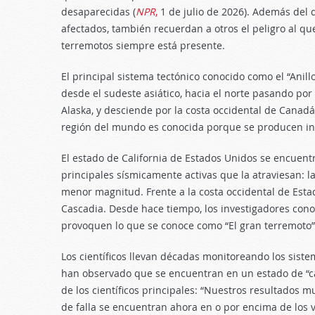
desaparecidas (
NPR
,
1 de julio de 2026). Además del d
afectados, también recuerdan a otros el peligro al qu
terremotos siempre está presente.
El principal sistema tectónico conocido como el “Anill
desde el sudeste asiático, hacia el norte pasando por 
Alaska, y desciende por la costa occidental de Canad
región del mundo es conocida porque se producen in
El estado de California de Estados Unidos se encuentr
principales sísmicamente activas que la atraviesan: l
menor magnitud. Frente a la costa occidental de Est
Cascadia. Desde hace tiempo, los investigadores conoc
provoquen lo que se conoce como “El gran terremoto”
Los científicos llevan décadas monitoreando los siste
han observado que se encuentran en un estado de “car
de los científicos principales: “Nuestros resultados 
de falla se encuentran ahora en o por encima de los v