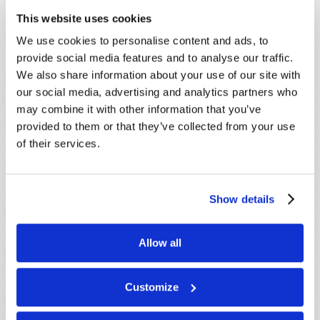
en la Tierra (
Juan 14:17
).
This website uses cookies
¿Estará ese mismo Espíritu produciendo una
We use cookies to personalise content and ads, to
transformación en nosotros? ¿Nos estará motivando?
provide social media features and to analyse our traffic.
¿Quisiéramos ver un cambio personal más profundo
We also share information about your use of our site with
en la vida? ¿Desearemos mayor evidencia de que el
our social media, advertising and analytics partners who
Espíritu de Dios nos está guiando? ¿Quisiéramos
may combine it with other information that you’ve
participar de una manera más personal en la obra
provided to them or that they’ve collected from your use
que Jesucristo está haciendo ahora? Hay respuestas
of their services.
para quienes tengan la voluntad de buscarlas.
Para una idea general del plan de salvación divino
Show details
como se revela en los días santos anuales, ofrecemos
el folleto:
Las fiestas santas: El plan maestro de Dios
.
Allow all
Customize