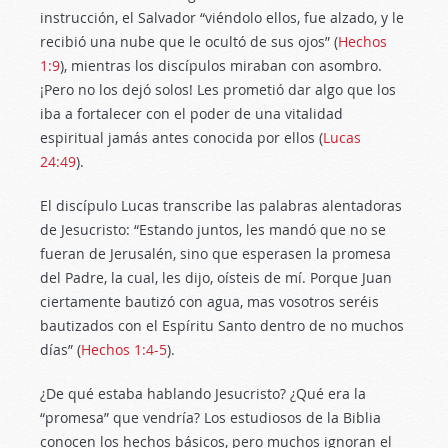
instrucción, el Salvador “viéndolo ellos, fue alzado, y le
recibió una nube que le ocultó de sus ojos” (
Hechos
1:9
), mientras los discípulos miraban con asombro.
¡Pero no los dejó solos! Les prometió dar algo que los
iba a fortalecer con el poder de una vitalidad
espiritual jamás antes conocida por ellos (
Lucas
24:49
).
El discípulo Lucas transcribe las palabras alentadoras
de Jesucristo: “Estando juntos, les mandó que no se
fueran de Jerusalén, sino que esperasen la promesa
del Padre, la cual, les dijo, oísteis de mí. Porque Juan
ciertamente bautizó con agua, mas vosotros seréis
bautizados con el Espíritu Santo dentro de no muchos
días” (
Hechos 1:4-5
).
¿De qué estaba hablando Jesucristo? ¿Qué era la
“promesa” que vendría? Los estudiosos de la Biblia
conocen los hechos básicos, pero muchos ignoran el