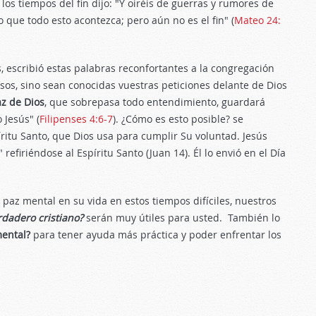
los tiempos del fin dijo: "Y oiréis de guerras y rumores de
o que todo esto acontezca; pero aún no es el fin" (
Mateo 24:
, escribió estas palabras reconfortantes a la congregación
nosos, sino sean conocidas vuestras peticiones delante de Dios
az de Dios
, que sobrepasa todo entendimiento, guardará
 Jesús" (
Filipenses 4:6-7
). ¿Cómo es esto posible? se
íritu Santo, que Dios usa para cumplir Su voluntad. Jesús
 refiriéndose al Espíritu Santo (Juan 14
). Él lo envió en el Día
paz mental en su vida en estos tiempos difíciles, nuestros
dadero cristiano?
serán muy útiles para usted. También lo
ental?
para tener ayuda más práctica y poder enfrentar los