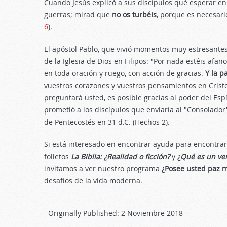
Cuando Jesús explicó a sus discípulos qué esperar en 
guerras; mirad que
no os turbéis
, porque es necesari
6
).
El apóstol Pablo, que vivió momentos muy estresantes
de la Iglesia de Dios en Filipos: "Por nada estéis afa
en toda oración y ruego, con acción de gracias.
Y la p
vuestros corazones y vuestros pensamientos en Cristo
preguntará usted, es posible gracias al poder del Esp
prometió a los discípulos que enviaría al "Consolador"
de Pentecostés en 31 d.C. (Hechos 2
).
Si está interesado en encontrar ayuda para encontrar 
folletos
La Biblia: ¿Realidad o ficción?
y
¿
Qué es un ver
invitamos a ver nuestro programa
¿Posee usted paz m
desafíos de la vida moderna.
Originally Published:
2 Noviembre 2018