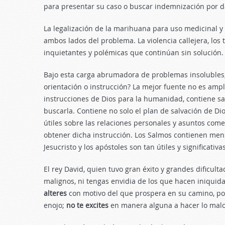
para presentar su caso o buscar indemnización por d
La legalización de la marihuana para uso medicinal y
ambos lados del problema. La violencia callejera, los 
inquietantes y polémicas que continúan sin solución.
Bajo esta carga abrumadora de problemas insolubles,
orientación o instrucción? La mejor fuente no es ampl
instrucciones de Dios para la humanidad, contiene sa
buscarla. Contiene no solo el plan de salvación de Di
útiles sobre las relaciones personales y asuntos comer
obtener dicha instrucción. Los Salmos contienen mens
Jesucristo y los apóstoles son tan útiles y significati
El rey David, quien tuvo gran éxito y grandes dificulta
malignos, ni tengas envidia de los que hacen iniquidad
alteres
con motivo del que prospera en su camino, por
enojo;
no te excites
en manera alguna a hacer lo malo