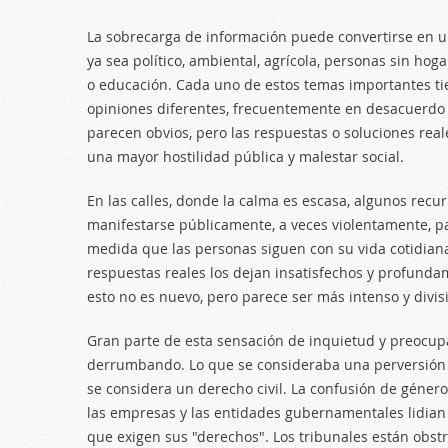
La sobrecarga de información puede convertirse en u
ya sea político, ambiental, agrícola, personas sin ho
o educación. Cada uno de estos temas importantes t
opiniones diferentes, frecuentemente en desacuerdo 
parecen obvios, pero las respuestas o soluciones reale
una mayor hostilidad pública y malestar social.
En las calles, donde la calma es escasa, algunos recur
manifestarse públicamente, a veces violentamente, pa
medida que las personas siguen con su vida cotidiana
respuestas reales los dejan insatisfechos y profund
esto no es nuevo, pero parece ser más intenso y divis
Gran parte de esta sensación de inquietud y preocu
derrumbando. Lo que se consideraba una perversión
se considera un derecho civil. La confusión de géner
las empresas y las entidades gubernamentales lidia
que exigen sus "derechos". Los tribunales están obs