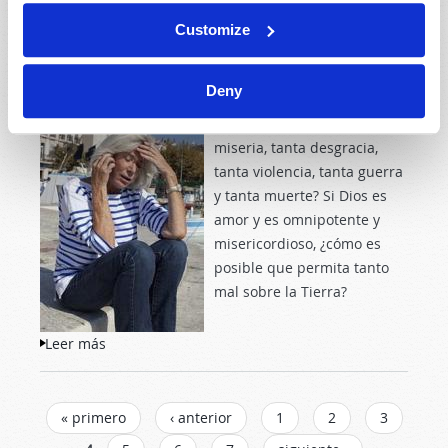
¿ES DIOS INDIFERENTE AL SUFRIMIENTO HUMANO?
Customize
2010 Noviembre-Diciembre
Mario Hernandez
Deny
¿Por qué tanto dolor, tanta
miseria, tanta desgracia,
tanta violencia, tanta guerra
y tanta muerte? Si Dios es
amor y es omnipotente y
misericordioso, ¿cómo es
posible que permita tanto
mal sobre la Tierra?
Leer más
sobre ¿Es Dios indiferente al sufrimiento
humano?
PÁGINAS
« primero
‹ anterior
1
2
3