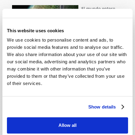
El mundo entero
está en suspenso
ante la expectativa
de una guerra
This website uses cookies
inminente entre el
We use cookies to personalise content and ads, to
país de Irán y la
provide social media features and to analyse our traffic.
nación de Israel.
We also share information about your use of our site with
¿Qué podemos esperar si estallara tal conflicto? ¿Hay
our social media, advertising and analytics partners who
alguna clave que nos permita entender el drama que
may combine it with other information that you’ve
el mundo perplejo observa, sin entender sus raíces?
provided to them or that they’ve collected from your use
¿Cómo explicar el agudo contraste entre las relaciones
of their services.
de Irán e Israel, antes y después del derrocamiento
del Sha de Irán en 1979? ¿Es un asunto simplemente
de religión?
Show details
Leer más
sobre El libro de Ester y el futuro del Medio
Oriente
Allow all