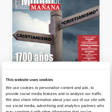
This website uses cookies
We use cookies to personalise content and ads, to
provide social media features and to analyse our traffic.
We also share information about your use of our site with
JULIO-AGOSTO
our social media, advertising and analytics partners who
LEA ESTA EDICIÓN
PDF
may combine it with other information that you’ve