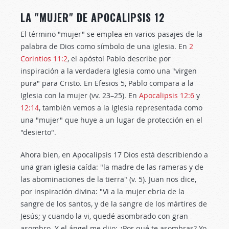
LA "MUJER" DE APOCALIPSIS 12
El término "mujer" se emplea en varios pasajes de la
palabra de Dios como símbolo de una iglesia. En
2
Corintios 11:2
, el apóstol Pablo describe por
inspiración a la verdadera Iglesia como una "virgen
pura" para Cristo. En Efesios 5
, Pablo compara a la
Iglesia con la mujer (vv. 23–25). En
Apocalipsis 12:6
y
12:14
, también vemos a la Iglesia representada como
una "mujer" que huye a un lugar de protección en el
"desierto".
Ahora bien, en Apocalipsis 17
Dios está describiendo a
una gran iglesia caída: "la madre de las rameras y de
las abominaciones de la tierra" (v. 5). Juan nos dice,
por inspiración divina: "Vi a la mujer ebria de la
sangre de los santos, y de la sangre de los mártires de
Jesús; y cuando la vi, quedé asombrado con gran
asombro. Y el ángel me dijo: ¿Por qué te asombras? Yo