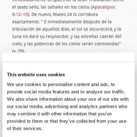
el sexto sello, las señales en los cielos (
Apocalipsis
6:12–16
). De nuevo, Mateo 24
lo corrobora
exactamente: " E inmediatamente después de la
tribulación de aquellos días, el sol se oscurecerá, y la
luna no dará su resplandor, y las estrellas caerán del
cielo, y las potencias de los cielos serán conmovidas"
(v. 29).
Luego viene el "Día del Señor", tiempo en que vendrá
la ira de Dios sobre todas las naciones rebeldes de la
This website uses cookies
tierra (
Apocalipsis 6:17
). Y después de "sellado" un
We use cookies to personalise content and ads, to
cierto número de israelitas y gentiles como protección
provide social media features and to analyse our traffic.
contra la ira final de Dios (Apocalipsis 7
), se da
We also share information about your use of our site with
comienzo a las "plagas de las trompetas".
our social media, advertising and analytics partners who
may combine it with other information that you’ve
La primera plaga asola la tercera parte de los árboles
provided to them or that they’ve collected from your use
y la hierba de la Tierra (
Apocalipsis 8:7
). Le siguen
of their services.
rápidamente otras plagas que convierten la tercera
parte del mar en sangre, destruyen la tercera parte de