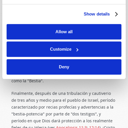
los peces y de las naves, envenenan la tercera parte
de los manantiales y ríos y ocultan buena parte de la
Show details
luz del sol, la luna y las estrellas (vv. 7–12).
Allow all
Las plagas quinta y sexta describen lo que podría ser
una guerra modernísima y tremenda: un ataque de la
"Bestia" europea contra sus enemigos, seguido de un
Customize
poderoso contraataque por un masivo ejército de 200
millones de guerreros, que probablemente serían
Deny
tropas rusas, mongoles y chinas que no se habrán
sometido al arrogante dictador europeo conocido
como la "Bestia".
Finalmente, después de una tribulación y cautiverio
de tres años y medio para el pueblo de Israel, período
caracterizado por recias profecías y advertencias a la
"bestia-potencia" por parte de "dos testigos", y
período en que Dios dará protección a los realmente
fieles de su Iglesia (ver
Apocalipsis 11:3
;
12:14
), ¡Cristo