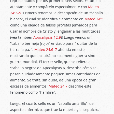
representados por los primeros seis sellos. Estúdielo
atentamente y compárelo especialmente con
Mateo
24:3–9
. Primero tenemos la descripción de un "caballo
blanco", el cual se identifica claramente en
Mateo 24:5
como una oleada de falsos profetas ¡enviados para
usar el nombre de Cristo y ¡engañar a las multitudes
(vea también
Apocalipsis 12:9
)! Luego vemos un
"caballo bermejo (rojo)" enviado para " quitar de la
tierra la paz".
Mateo 24:6–7
ahonda en esto,
mostrando que incluirá no solamente guerra sino
guerra mundial. El tercer sello, que se refiera al
"caballo negro" de Apocalipsis 6
, describe cómo se
pesan cuidadosamente pequeñísimas cantidades de
alimento. Se trata, sin duda, de una época de gran
escasez de alimentos.
Mateo 24:7
describe este
fenómeno como "hambre".
Luego, el cuarto sello es un "caballo amarillo", de
aspecto enfermizo, que trae la muerte y el sepulcro.