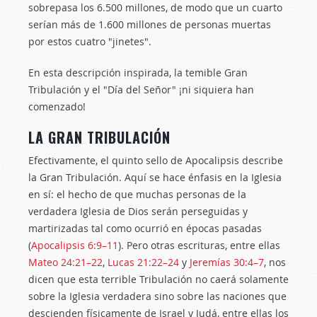
sobrepasa los 6.500 millones, de modo que un cuarto
serían más de 1.600 millones de personas muertas
por estos cuatro "jinetes".
En esta descripción inspirada, la temible Gran
Tribulación y el "Día del Señor" ¡ni siquiera han
comenzado!
LA GRAN TRIBULACIÓN
Efectivamente, el quinto sello de Apocalipsis describe
la Gran Tribulación. Aquí se hace énfasis en la Iglesia
en sí: el hecho de que muchas personas de la
verdadera Iglesia de Dios serán perseguidas y
martirizadas tal como ocurrió en épocas pasadas
(
Apocalipsis 6:9–11
). Pero otras escrituras, entre ellas
Mateo 24:21–22
,
Lucas 21:22–24
y
Jeremías 30:4–7
, nos
dicen que esta terrible Tribulación no caerá solamente
sobre la Iglesia verdadera sino sobre las naciones que
descienden físicamente de Israel y Judá, entre ellas los