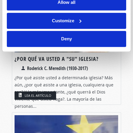
Allow all
Customize
Deny
¿POR QUÉ VA USTED A "SU" IGLESIA?
Roderick C. Meredith (1930-2017)
¿Por qué asiste usted a determinada iglesia? Más
aún, ¿por qué asiste a una iglesia, cualquiera que
sea? Y lo más importante, ¿qué querrá el Dios
LEA EL ARTÍCULO
Viviente que usted haga?. La mayoría de las
personas...