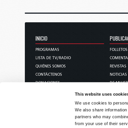
INICIO
PUBLICA
PROGRAMAS
FOLLETOS
LISTA DE TV/RADIO
COMENTA
QUIÉNES SOMOS
REVISTAS
CONTÁCTENOS
NOTICIAS
DONACIONES
DE MUJER
CALENDARIO DE LAS FIESTAS SANTAS
CURSO BÍ
This website uses cookie
SOLICITUD DE LITERATURA Y
We use cookies to personal
SUSCRIPCIÓN
We also share information 
CONFERENCIAS
partners who may combine i
from your use of their serv