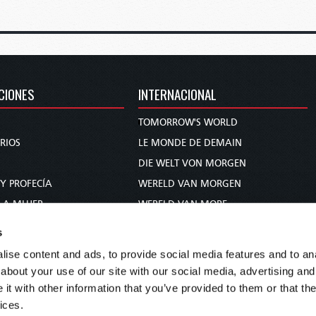
CIONES
INTERNACIONAL
TOMORROW'S WORLD
RIOS
LE MONDE DE DEMAIN
DIE WELT VON MORGEN
 Y PROFECÍA
WERELD VAN MORGEN
 A MUJER
WERELD VAN MORE
BLICO
O MUNDO DE AMANHÃ
s
عالم الغد
ise content and ads, to provide social media features and to anal
未来世界
about your use of our site with our social media, advertising and
עולם המחר
t with other information that you’ve provided to them or that the
ices.
कल का विश्व