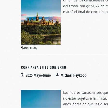
unión de los canadienses co
del trono,
pm.gc.ca,
27 de m
marcó el final de cinco mese
Leer más
sobre El Rey de Canadá inaugura el Parlam
CONFIANZA EN EL GOBIERNO
2025 Mayo-Junio
Michael Heykoop
Los líderes canadienses que
no estar sujetos a la limit
años, antes de que las disen