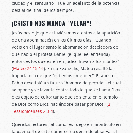
ciudad y el santuario". Fue un adelanto de la potencia
bestial del final de los tiempos.
¡CRISTO NOS MANDA "VELAR"!
Jesús nos dijo que estuviéramos atentos a la aparición
de una abominación en los últimos días: "Cuando
veáis en el lugar santo la abominación desoladora de
que habló el profeta Daniel (el que lee, entienda),
entonces los que estén en Judea, huyan a los montes"
(
Mateo 24:15-16
). En su Evangelio, Mateo resaltó la
importancia de que "debemos entender". El apóstol
Pablo describió un futuro "hombre de pecado… el cual
se opone y se levanta contra todo lo que se llama Dios
o es objeto de culto; tanto que se sienta en el templo
de Dios como Dios, haciéndose pasar por Dios" (
2
Tesalonicenses 2:3-4
).
Queridos lectores, tal como les ruego en mi artículo en
la página 4 de este número, ¡no dejen de observar el