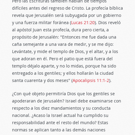
Pero las Escrituras también hablan de tiempos
difíciles antes del regreso de Cristo. La profecía bíblica
revela que Jerusalén será subyugada por un gobierno
y una fuerza militar foránea (
Lucas 21:20
). Dios reveló
al apóstol Juan esta profecía, dura pero cierta, a
propósito de Jerusalén: "Entonces me fue dada una
caña semejante a una vara de medir, y se me dijo:
Levántate, y mide el templo de Dios, y el altar, y a los
que adoran en él. Pero el patio que está fuera del
templo déjalo aparte, y no lo midas, porque ha sido
entregado a los gentiles; y ellos hollarán la ciudad
santa cuarenta y dos meses" (
Apocalipsis 11:1-2
).
¿Con qué objeto permitiría Dios que los gentiles se
apoderaran de Jerusalén? Israel debe examinarse con
respecto a los diez mandamientos y su conducta
nacional. ¿Acaso la Israel actual ha cumplido su
responsabilidad ante el resto del mundo? Estas
normas se aplican tanto a las demás naciones