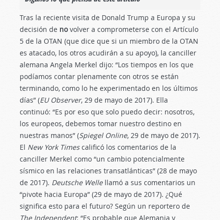
Tras la reciente visita de Donald Trump a Europa y su
decisión de
no
volver a comprometerse con el Artículo
5 de la OTAN (que dice que si un miembro de la OTAN
es atacado, los otros acudirán a su apoyo), la canciller
alemana Angela Merkel dijo: “Los tiempos en los que
podíamos contar plenamente con otros se están
terminando, como lo he experimentado en los últimos
días” (
EU Observer
, 29 de mayo de 2017). Ella
continuó: “Es por eso que solo puedo decir: nosotros,
los europeos, debemos tomar nuestro destino en
nuestras manos” (
Spiegel Online
, 29 de mayo de 2017).
El
New York Times
calificó los comentarios de la
canciller Merkel como “un cambio potencialmente
sísmico en las relaciones transatlánticas” (28 de mayo
de 2017).
Deutsche Welle
llamó a sus comentarios un
“pivote hacia Europa” (29 de mayo de 2017). ¿Qué
significa esto para el futuro? Según un reportero de
The Independent
: “Es probable que Alemania y