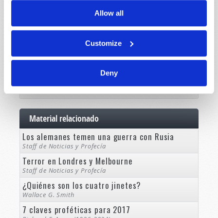
Folletos
Allow all
Comentario
Customize
De mujer a mujer
Curso bíblico
Deny
Noticias y profecía
Material relacionado
Los alemanes temen una guerra con Rusia
Staff de Noticias y Profecía
Terror en Londres y Melbourne
Staff de Noticias y Profecía
¿Quiénes son los cuatro jinetes?
Wallace G. Smith
7 claves proféticas para 2017