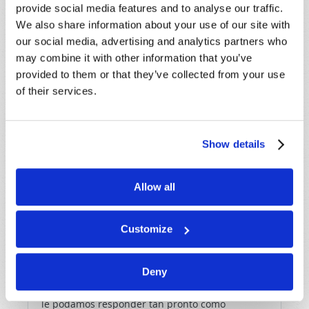
hacer nuestra parte, con la ayuda de Dios, para vencer
provide social media features and to analyse our traffic.
hasta el final, conquistando al último enemigo, la
We also share information about your use of our site with
muerte, y heredar la vida eterna en el Reino de Dios.
our social media, advertising and analytics partners who
may combine it with other information that you’ve
Nuestro folleto, “
El misterio del destino humano
”,
provided to them or that they’ve collected from your use
explica este tema claramente. Puede
ordenarlo
y es
of their services.
completamente gratis.
Show details
Originally Published:
3 Agosto 2018
Allow all
Customize
¡DINOS LO QUE PIENSAS!
Deny
Debido al volumen de trabajo, es posible que no
le podamos responder tan pronto como