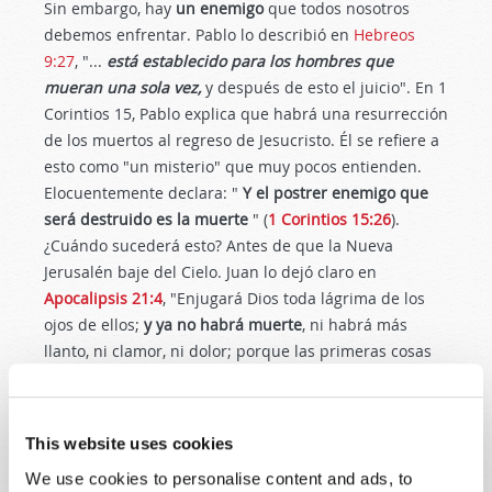
Sin embargo, hay
un enemigo
que todos nosotros
debemos enfrentar. Pablo lo describió en
Hebreos
9:27
, "...
está establecido para los hombres que
mueran una sola vez,
y después de esto el juicio". En 1
Corintios 15
, Pablo explica que habrá una resurrección
de los muertos al regreso de Jesucristo. Él se refiere a
esto como "un misterio" que muy pocos entienden.
Elocuentemente declara: "
Y el postrer enemigo que
será destruido es la muerte
" (
1 Corintios 15:26
).
¿Cuándo sucederá esto? Antes de que la Nueva
Jerusalén baje del Cielo. Juan lo dejó claro en
Apocalipsis 21:4
, "Enjugará Dios toda lágrima de los
ojos de ellos;
y ya no habrá muerte
, ni habrá más
llanto, ni clamor, ni dolor; porque las primeras cosas
pasaron".
Entonces, mientras los enemigos están a nuestro
This website uses cookies
alrededor, Dios se ocupará de ellos a su manera, y en
su tiempo. Como individuos, debemos enfocarnos en
We use cookies to personalise content and ads, to