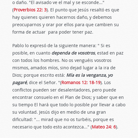
o daño. "El avisado ve el mal y se esconde..."
(
Proverbios 22: 3
). El punto que Jesús resaltó es que
hay quienes quieren hacernos daño, y debemos
preocuparnos y orar por ellos para que cambien su
forma de actuar para poder tener paz.
Pablo lo expresó de la siguiente manera: " Si es
posible, en cuanto
dependa de vosotros
, estad en paz
con todos los hombres. No os venguéis vosotros
mismos, amados míos, sino dejad lugar a la ira de
Dios; porque escrito está:
Mía es la venganza, yo
pagaré
, dice el Señor. "(
Romanos 12: 18-19
). Los
conflictos pueden ser desalentadores, pero puede
encontrar consuelo en el Plan de Dios; y saber que en
su tiempo El hará que todo lo posible por llevar a cabo
su voluntad. Jesús dijo en medio de una gran
dificultad: "... mirad que no os turbéis, porque es
necesario que todo esto acontezca..." (
Mateo 24: 6
).