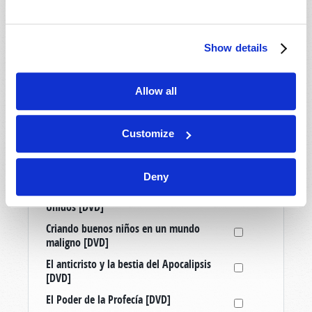
¿Qué es un verdadero cristiano?
¿Qué o quién es el anticristo?
Show details
Media
Allow all
El libro de Ester y el futuro del Medio
Oriente [Artículo reimpreso]
Customize
¿Un cuarto Reich? ¿Cuál es el futuro de
Alemania? [Artículo reimpreso]
Las siete leyes del éxito [CD]
Deny
Auge y caída de Gran Bretaña y Estados
Unidos [DVD]
Criando buenos niños en un mundo
maligno [DVD]
El anticristo y la bestia del Apocalipsis
[DVD]
El Poder de la Profecía [DVD]