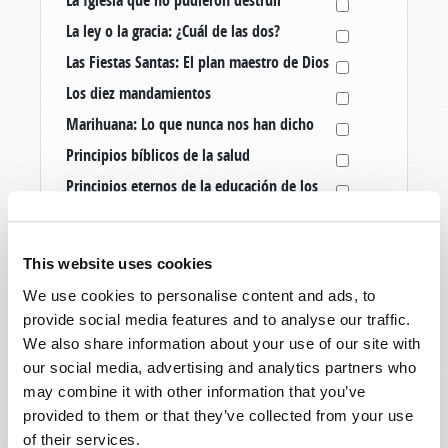
La Iglesia que no pudieron destruir
La ley o la gracia: ¿Cuál de las dos?
Las Fiestas Santas: El plan maestro de Dios
Los diez mandamientos
Marihuana: Lo que nunca nos han dicho
Principios bíblicos de la salud
Principios eternos de la educación de los
hijos
Qué Sucede Después de la Muerte
This website uses cookies
Restauración del cristianismo original
We use cookies to personalise content and ads, to
¿Cuál es el día de reposo cristiano?
provide social media features and to analyse our traffic.
¿Dónde está la verdadera iglesia de Dios?
We also share information about your use of our site with
¿Es Cristiana La Navidad?
our social media, advertising and analytics partners who
¿Es este el único día de salvación?
may combine it with other information that you’ve
provided to them or that they’ve collected from your use
¿Es necesario el bautismo?
of their services.