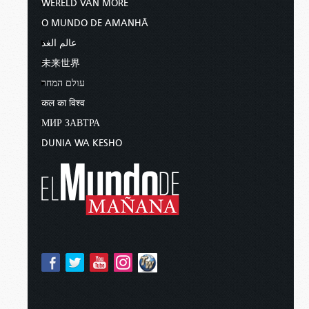
WERELD VAN MORE
O MUNDO DE AMANHÃ
عالم الغد
未来世界
עולם המחר
कल का विश्व
МИР ЗАВТРА
DUNIA WA KESHO