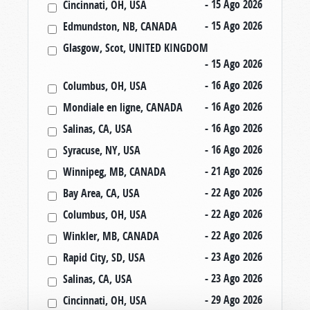
- 15 Ago 202
6
Cincinnati, OH, USA
- 15 Ago 202
6
Edmundston, NB, CANADA
Glasgow, Scot, UNITED KINGDOM
- 15 Ago 202
6
- 16 Ago 202
6
Columbus, OH, USA
- 16 Ago 202
6
Mondiale en ligne, CANADA
- 16 Ago 202
6
Salinas, CA, USA
- 16 Ago 202
6
Syracuse, NY, USA
- 21 Ago 202
6
Winnipeg, MB, CANADA
- 22 Ago 202
6
Bay Area, CA, USA
- 22 Ago 202
6
Columbus, OH, USA
- 22 Ago 202
6
Winkler, MB, CANADA
- 23 Ago 202
6
Rapid City, SD, USA
- 23 Ago 202
6
Salinas, CA, USA
- 29 Ago 202
6
Cincinnati, OH, USA