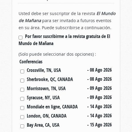
Usted debe ser suscriptor de la revista
El Mundo
de Mañana
para ser invitado a futuros eventos
en su área. Puede subscribirse a continuación.
Por favor suscribirme a la revista gratuita de El
Mundo de Mañana
(Solo puede seleccionar dos opciones) :
Conferencias
- 08 Ago 202
6
Crossville, TN, USA
- 08 Ago 202
6
Sherbrooke, QC, CANADA
- 09 Ago 202
6
Morristown, TN, USA
- 09 Ago 202
6
Syracuse, NY, USA
- 14 Ago 202
6
Mondiale en ligne, CANADA
- 14 Ago 202
6
London, ON, CANADA
- 15 Ago 202
6
Bay Area, CA, USA