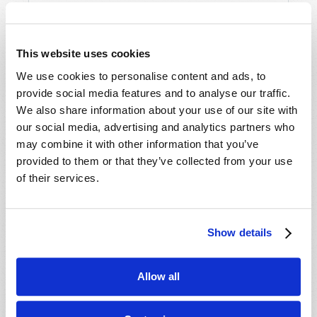
- 29 Ago 202
6
Tallahassee, FL, USA
- 30 Ago 202
6
Rapid City, SD, USA
- 30 Ago 202
6
This website uses cookies
Valdosta, GA, USA
- 04 Sep 2026
We use cookies to personalise content and ads, to
Mondiale en ligne, CANADA
provide social media features and to analyse our traffic.
- 06 Sep 2026
Mondiale en ligne, CANADA
We also share information about your use of our site with
- 18 Sep 2026
London, ON, CANADA
our social media, advertising and analytics partners who
- 09 Oct 2026
Mondiale en ligne, CANADA
may combine it with other information that you’ve
provided to them or that they’ve collected from your use
- 10 Oct 2026
Calgary, AB, CANADA
of their services.
- 10 Oct 2026
Cape Town, WC, SOUTH AFRICA
- 11 Oct 2026
Mondiale en ligne, CANADA
- 16 Oct 2026
London, ON, CANADA
Show details
- 23 Oct 2026
Saint John, NB, CANADA
- 24 Oct 2026
Cape Town, WC, SOUTH AFRICA
Allow all
- 30 Oct 2026
Amherst, NS, CANADA