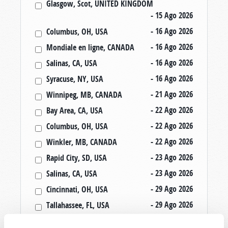
Glasgow, Scot, UNITED KINGDOM
- 15 Ago 202
6
- 16 Ago 202
6
Columbus, OH, USA
- 16 Ago 202
6
Mondiale en ligne, CANADA
- 16 Ago 202
6
Salinas, CA, USA
- 16 Ago 202
6
Syracuse, NY, USA
- 21 Ago 202
6
Winnipeg, MB, CANADA
- 22 Ago 202
6
Bay Area, CA, USA
- 22 Ago 202
6
Columbus, OH, USA
- 22 Ago 202
6
Winkler, MB, CANADA
- 23 Ago 202
6
Rapid City, SD, USA
- 23 Ago 202
6
Salinas, CA, USA
- 29 Ago 202
6
Cincinnati, OH, USA
- 29 Ago 202
6
Tallahassee, FL, USA
- 30 Ago 202
6
Rapid City, SD, USA