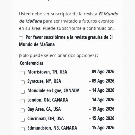
Usted debe ser suscriptor de la revista
El Mundo
de Mañana
para ser invitado a futuros eventos
en su área. Puede subscribirse a continuación.
Por favor suscribirme a la revista gratuita de El
Mundo de Mañana
(Solo puede seleccionar dos opciones) :
Conferencias
- 09 Ago 202
6
Morristown, TN, USA
- 09 Ago 202
6
Syracuse, NY, USA
- 14 Ago 202
6
Mondiale en ligne, CANADA
- 14 Ago 202
6
London, ON, CANADA
- 15 Ago 202
6
Bay Area, CA, USA
- 15 Ago 202
6
Cincinnati, OH, USA
- 15 Ago 202
6
Edmundston, NB, CANADA