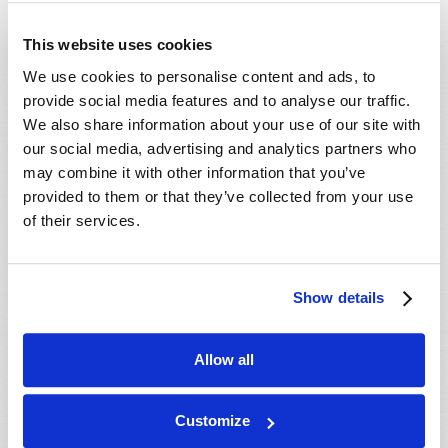
- 30 Ago 202
6
Valdosta, GA, USA
- 04 Sep 2026
This website uses cookies
Mondiale en ligne, CANADA
- 06 Sep 2026
We use cookies to personalise content and ads, to
Mondiale en ligne, CANADA
provide social media features and to analyse our traffic.
- 18 Sep 2026
London, ON, CANADA
We also share information about your use of our site with
- 09 Oct 2026
Mondiale en ligne, CANADA
our social media, advertising and analytics partners who
- 10 Oct 2026
Calgary, AB, CANADA
may combine it with other information that you’ve
provided to them or that they’ve collected from your use
- 10 Oct 2026
Cape Town, WC, SOUTH AFRICA
of their services.
- 11 Oct 2026
Mondiale en ligne, CANADA
- 16 Oct 2026
London, ON, CANADA
- 23 Oct 2026
Saint John, NB, CANADA
Show details
- 24 Oct 2026
Cape Town, WC, SOUTH AFRICA
- 30 Oct 2026
Amherst, NS, CANADA
Allow all
- 06 Nov 2026
Kitchener, ON, CANADA
- 20 Nov 2026
Mondiale en ligne, CANADA
Customize