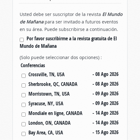
Usted debe ser suscriptor de la revista
El Mundo
de Mañana
para ser invitado a futuros eventos
en su área. Puede subscribirse a continuación.
Por favor suscribirme a la revista gratuita de El
Mundo de Mañana
(Solo puede seleccionar dos opciones) :
Conferencias
- 08 Ago 202
6
Crossville, TN, USA
- 08 Ago 202
6
Sherbrooke, QC, CANADA
- 09 Ago 202
6
Morristown, TN, USA
- 09 Ago 202
6
Syracuse, NY, USA
- 14 Ago 202
6
Mondiale en ligne, CANADA
- 14 Ago 202
6
London, ON, CANADA
- 15 Ago 202
6
Bay Area, CA, USA