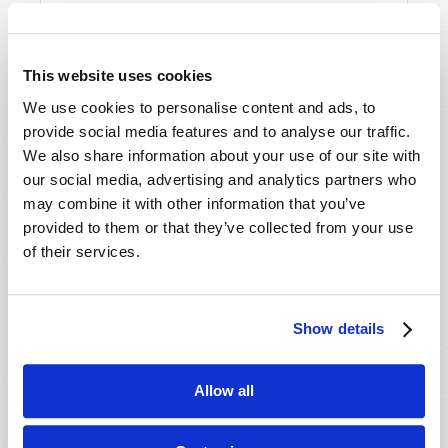
- 29 Ago 202
6
Tallahassee, FL, USA
- 30 Ago 202
6
Rapid City, SD, USA
- 30 Ago 202
6
This website uses cookies
Valdosta, GA, USA
- 04 Sep 2026
We use cookies to personalise content and ads, to
Mondiale en ligne, CANADA
provide social media features and to analyse our traffic.
- 06 Sep 2026
Mondiale en ligne, CANADA
We also share information about your use of our site with
- 18 Sep 2026
London, ON, CANADA
our social media, advertising and analytics partners who
- 09 Oct 2026
Mondiale en ligne, CANADA
may combine it with other information that you’ve
provided to them or that they’ve collected from your use
- 10 Oct 2026
Calgary, AB, CANADA
of their services.
- 10 Oct 2026
Cape Town, WC, SOUTH AFRICA
- 11 Oct 2026
Mondiale en ligne, CANADA
- 16 Oct 2026
London, ON, CANADA
Show details
- 23 Oct 2026
Saint John, NB, CANADA
- 24 Oct 2026
Cape Town, WC, SOUTH AFRICA
Allow all
- 30 Oct 2026
Amherst, NS, CANADA