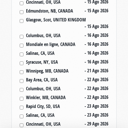
- 15 Ago 202
6
Cincinnati, OH, USA
- 15 Ago 202
6
Edmundston, NB, CANADA
Glasgow, Scot, UNITED KINGDOM
- 15 Ago 202
6
- 16 Ago 202
6
Columbus, OH, USA
- 16 Ago 202
6
Mondiale en ligne, CANADA
- 16 Ago 202
6
Salinas, CA, USA
- 16 Ago 202
6
Syracuse, NY, USA
- 21 Ago 202
6
Winnipeg, MB, CANADA
- 22 Ago 202
6
Bay Area, CA, USA
- 22 Ago 202
6
Columbus, OH, USA
- 22 Ago 202
6
Winkler, MB, CANADA
- 23 Ago 202
6
Rapid City, SD, USA
- 23 Ago 202
6
Salinas, CA, USA
- 29 Ago 202
6
Cincinnati, OH, USA